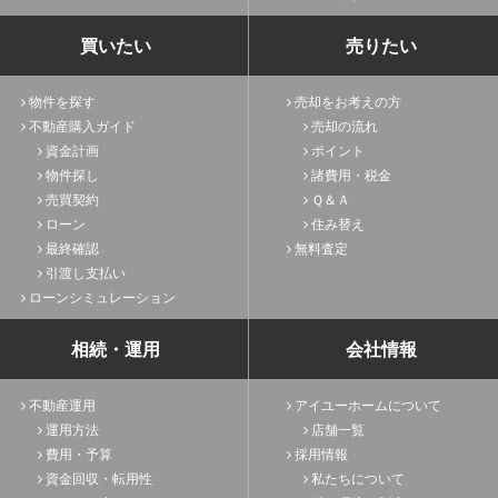
買いたい
売りたい
物件を探す
売却をお考えの方
不動産購入ガイド
売却の流れ
資金計画
ポイント
物件探し
諸費用・税金
売買契約
Ｑ＆Ａ
ローン
住み替え
最終確認
無料査定
引渡し支払い
ローンシミュレーション
相続・運用
会社情報
不動産運用
アイユーホームについて
運用方法
店舗一覧
費用・予算
採用情報
資金回収・転用性
私たちについて