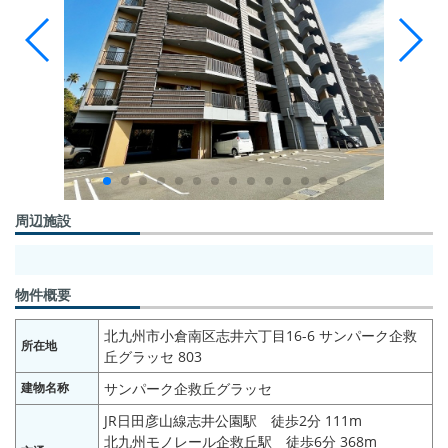
周辺施設
物件概要
北九州市小倉南区志井六丁目16-6 サンパーク企救
所在地
丘グラッセ 803
建物名称
サンパーク企救丘グラッセ
JR日田彦山線志井公園駅 徒歩2分 111m
北九州モノレール企救丘駅 徒歩6分 368m