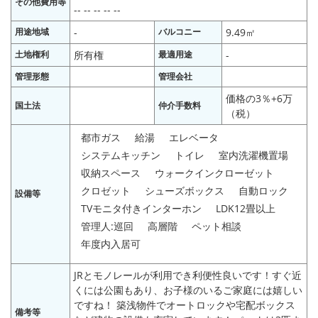
その他費用等
-- -- -- -- --
用途地域
-
バルコニー
9.49㎡
土地権利
所有権
最適用途
-
管理形態
管理会社
価格の3％+6万
国土法
仲介手数料
（税）
都市ガス
給湯
エレベータ
システムキッチン
トイレ
室内洗濯機置場
収納スペース
ウォークインクローゼット
クロゼット
シューズボックス
自動ロック
設備等
TVモニタ付きインターホン
LDK12畳以上
管理人:巡回
高層階
ペット相談
年度内入居可
JRとモノレールが利用でき利便性良いです！すぐ近
くには公園もあり、お子様のいるご家庭には嬉しい
ですね！ 築浅物件でオートロックや宅配ボックス
備考等