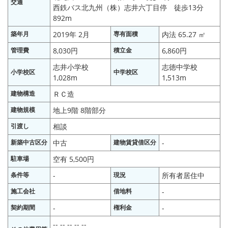
交通
西鉄バス北九州（株）志井六丁目停 徒歩13分
892m
築年月
2019年 2月
専有面積
内法 65.27 ㎡
管理費
8,030円
積立金
6,860円
志井小学校
志徳中学校
小学校区
中学校区
1,028m
1,513m
建物構造
ＲＣ造
建物規模
地上9階 8階部分
引渡し
相談
新築中古区分
中古
建物賃貸借区分
-
駐車場
空有 5,500円
条件等
-
現況
所有者居住中
施工会社
借地料
-
契約期間
-
権利金
-
-- -- -- -- --