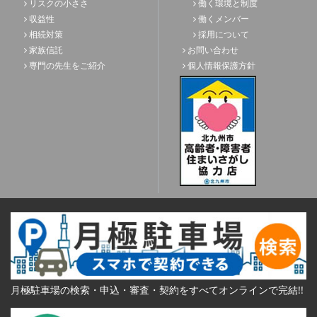
リスクの小ささ
働く環境と制度
収益性
働くメンバー
相続対策
採用について
家族信託
お問い合わせ
専門の先生をご紹介
個人情報保護方針
月極駐車場の検索・申込・審査・契約をすべてオンラインで完結!!