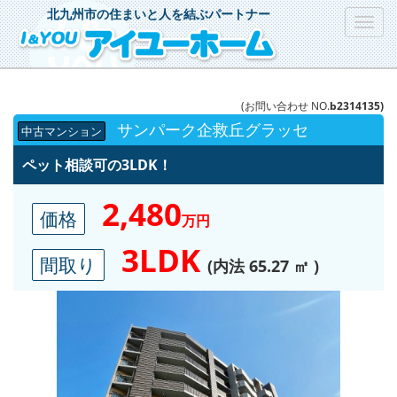
北九州市の住まいと人を結ぶパートナー
Toggl
navig
(お問い合わせ NO.
b2314135)
サンパーク企救丘グラッセ
中古マンション
ペット相談可の3LDK！
2,480
価格
万円
3LDK
間取り
(内法 65.27 ㎡ )