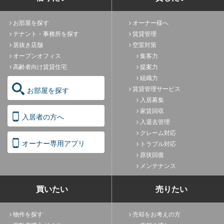
お部屋を探す
オーナー様へ
テナント・事務所を探す
賃貸管理
居抜き店舗
空室対策
オープンオフィス
集客力
高齢者向け賃貸住宅
提案力
組織力
賃貸管理サービス
お部屋を探す
入居募集
家賃回収
入居者の方へ
入退去管理
クレーム対応
オーナー専用アプリ
トラブル対応
原状回復
メンテナンス
買いたい
売りたい
物件を探す
売却をお考えの方