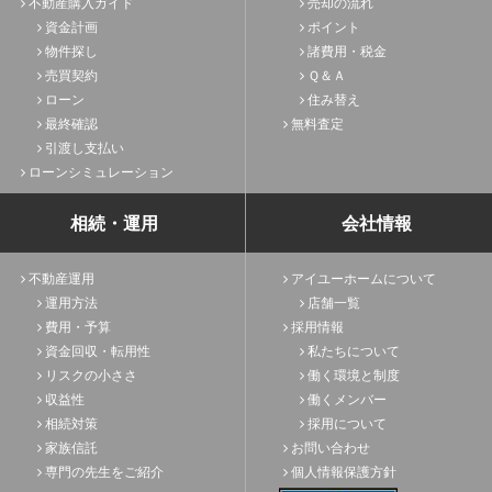
不動産購入ガイド
売却の流れ
資金計画
ポイント
物件探し
諸費用・税金
売買契約
Ｑ＆Ａ
ローン
住み替え
最終確認
無料査定
引渡し支払い
ローンシミュレーション
相続・運用
会社情報
不動産運用
アイユーホームについて
運用方法
店舗一覧
費用・予算
採用情報
資金回収・転用性
私たちについて
リスクの小ささ
働く環境と制度
収益性
働くメンバー
相続対策
採用について
家族信託
お問い合わせ
専門の先生をご紹介
個人情報保護方針