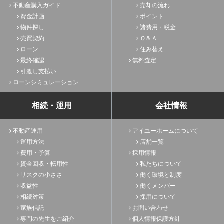
不動産購入ガイド
売却の流れ
資金計画
ポイント
物件探し
諸費用・税金
売買契約
Ｑ＆Ａ
ローン
住み替え
最終確認
無料査定
引渡し支払い
ローンシミュレーション
相続・運用
会社情報
不動産運用
アイユーホームについて
運用方法
店舗一覧
費用・予算
採用情報
資金回収・転用性
私たちについて
リスクの小ささ
働く環境と制度
収益性
働くメンバー
相続対策
採用について
家族信託
お問い合わせ
専門の先生をご紹介
個人情報保護方針