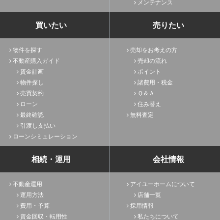
メンテナンス
買いたい
売りたい
物件を探す
売却をお考えの方
不動産購入ガイド
売却の流れ
資金計画
ポイント
物件探し
諸費用・税金
売買契約
Ｑ＆Ａ
ローン
住み替え
最終確認
無料査定
引渡し支払い
ローンシミュレーション
相続・運用
会社情報
不動産運用
アイユーホームについて
運用方法
店舗一覧
費用・予算
採用情報
資金回収・転用性
私たちについて