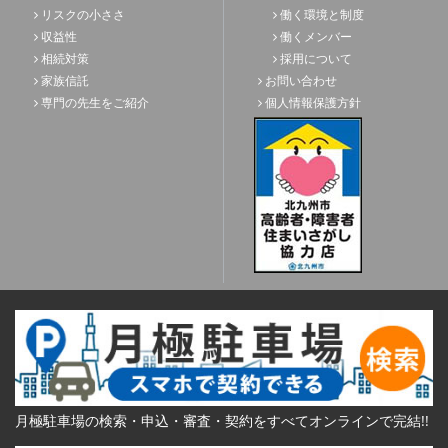
リスクの小ささ
働く環境と制度
収益性
働くメンバー
相続対策
採用について
家族信託
お問い合わせ
専門の先生をご紹介
個人情報保護方針
月極駐車場の検索・申込・審査・契約をすべてオンラインで完結!!