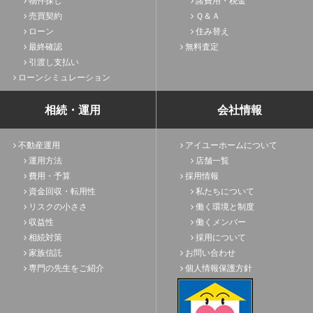
物件探し
諸費用・税金
売買契約
Ｑ＆Ａ
ローン
住み替え
最終確認
無料査定
引渡し支払い
ローンシミュレーション
相続・運用
会社情報
不動産運用
アイユーホームについて
運用方法
店舗一覧
費用・予算
採用情報
資金回収・転用性
私たちについて
リスクの小ささ
働く環境と制度
収益性
働くメンバー
相続対策
採用について
家族信託
お問い合わせ
専門の先生をご紹介
個人情報保護方針