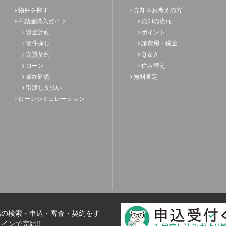
物件を探す
売却をお考えの方
不動産購入ガイド
売却の流れ
資金計画
ポイント
物件探し
諸費用・税金
売買契約
Ｑ＆Ａ
ローン
住み替え
最終確認
無料査定
引渡し支払い
ローンシミュレーション
場の検索・申込・審査・契約をす
インで完結!!