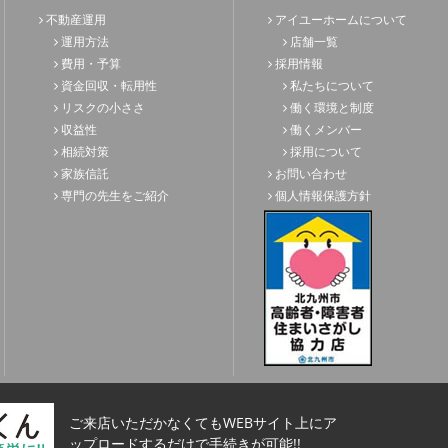
不動産運用
アイユーホームについて
運用方法
店舗一覧
費用・予算
採用情報
資金回収・転用性
私たちについて
リスクの小ささ
働く環境と制度
収益性
働くメンバー
相続対策
採用について
家族信託
お問い合わせ
専門の先生をご紹介
個人情報保護方針
ご来店いただかなくてもWEBサイト上にア
ップロードするだけで手続きが可能!!