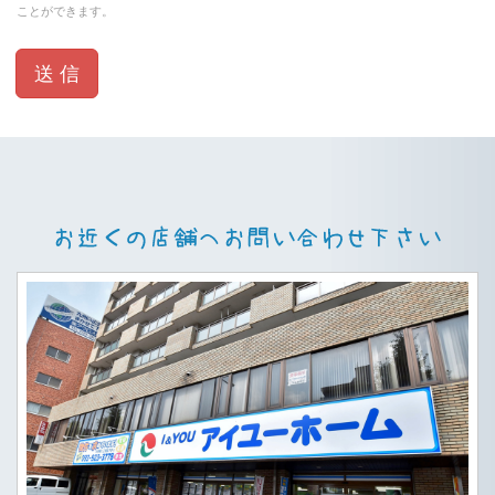
ことができます。
することができるものとします。 この場合、当
サイトでは最新の「個人情報保護方針」を常時掲
載するとともに、お客様がこの内容に同意されて
いるものとして取扱います。
【個人情報の開示・訂正・利用停止等】
当サイトでは、個人情報の開示・訂正、利用停止
または消去（以下「利用停止等」といいます）に
つきまして、お客様ご自身のご請求であることを
確認した上で対応するものとします。 ただし、
以下の各号に該当する場合には、これらについて
対応しない場合がございます。
(1)個人情報の開示により、お客様ご自身や第三
者の生命・身体・財産その他の権利・利益を害す
るおそれがある場合。
(2)個人情報の開示により、当社の業務の適正な
実施著しい支障を及ぼすおそれがある場合。
(3)個人情報の開示により、他の法令に違反する
こととなる場合。
(4)個人情報の利用停止等に多額の費用を要する
場合その他の利用停止等を行うことが困難な場合
であって、お客様ご自身の権利・利益を保護する