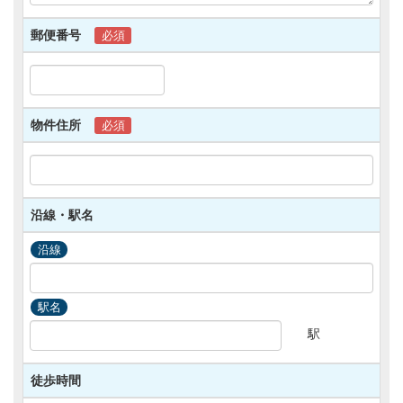
(5)お客様から寄せられたご意見およびアンケー
ト類の集計・連絡・確認等。
郵便番号
必須
2)以下の各号に従って当サイトで収集された情報
は、前項各号に記載されている範囲内においての
み利用されるものとします。
(1)当サイトでは、お客様へ提供するサービスの
向上や統計データ取得のため、Cookie（クッキ
物件住所
必須
ー）やウェブビーコン等を使用する場合がござい
ます。これらと当サイトご利用上お客様が使用さ
れるID、パスワード、アカウント、IPアドレス等
との組合せによる情報は、お客様の当サイトご利
用状況として当社にて取扱うものとします。
沿線・駅名
(2)お客様にお届けする当社サービスに関するご
案内のメール等には、お客様を識別する暗号化さ
沿線
れたパラメータ付きのURL（個別URL）を記載す
る場合がございます。この個別URLを用いて収集
される情報は、お客様の閲覧情報として当社にて
駅名
取扱うものとします。
(3)その他、当サイトでは、お客様のアクセスロ
駅
グからIPアドレスや接続元ドメイン等の情報を収
集する場合がございます。これらの情報は当サイ
徒歩時間
トの利用者動向等の分析のため当社にて取扱うも
のとします。