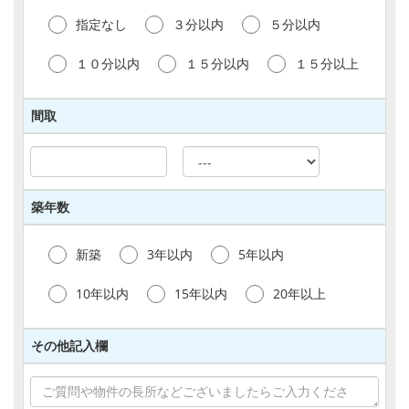
指定なし
３分以内
５分以内
【個人情報の管理】
当サイトで取得された個人情報は、以下のとおり
１０分以内
１５分以内
１５分以上
管理されます。
(1)当社従業員に対して個人情報保護のための教
育を定期的に行い、お客様の個人情報を厳重に管
間取
理いたします。
(2)個人情報を利用できる従業員を必要最小限に
制限し、設備上・技術上あらかじめ定められたシ
ステム担当者のみがアクセスできる環境下にて保
管・管理しております。
築年数
(3)インターネットによる個人情報に関するデー
タの伝送に対して、セキュリティ確保のため必要
なウェブサイトに業界標準の暗号化通信である
新築
3年以内
5年以内
SSLを使用しております。
(4)個人情報保護に関する法令・ガイドラインを
10年以内
15年以内
20年以上
遵守するほか、社内でもこれらに従って社内体制
を整備しております。
その他記入欄
【個人情報の第三者提供・共同利用】
1)当サイトでは、以下の各号に該当する場合を除
き、お客様の同意がない限り個人情報を第三者に