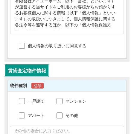
有限会社アイユーホーム（以下「当社」といいます）
が運営する当サイトをご利用のお客様からお預かりす
るお客様個人に関する情報（以下「個人情報」といい
ます）の取扱いにつきまして、個人情報保護に関する
各法令等を遵守するほか、以下の「個人情報保護方
針」に従うものとします。
【個人情報の利用目的】
1）当サイトでは、個人情報を以下の目的で利用
個人情報の取り扱いに同意する
させていただきます。
(1)不動産の売買契約または賃貸契約の相手方の
探索、売買・賃貸借・仲介・管理等に関する契約
の締結、および契約に基づく役務の提供、その他
賃貸査定物件情報
アフターサービスの実施。
(2)お客様からの資料等ご請求およびお問合せ内
物件種別
必須
容に関する回答・連絡・確認、その他カスタマー
サポートの実施。
(3)お客様からの資料等ご請求およびお問合せ内
一戸建て
マンション
容の物件情報提供者への提供。
(4)お客様に対する当サイトまたは当社が行うア
アパート
その他
ンケート、キャンペーン、サービスおよび商品等
の案内、応募受付、プレゼント等の発送および到
着状況の確認。