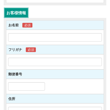
提供することはございません。 (1)法令により第
三者への提供が認められている場合。
(2)裁判所や警察署等の公的機関からの要請に当
お客様情報
社が応じる場合。
(3)お客様ご自身や第三者の生命・身体・財産の
お名前
必須
保護のため必要があり、緊急時等お客様の同意を
得ることが困難である場合。
2)「1.個人情報の利用目的」(1)に従って、契約管
理およびアフターサービスの実施のためお客様の
個人情報を契約の相手方や他の宅地建物取引業者
フリガナ
必須
等の第三者に提供する必要がある場合、当社はお
客様の同意を得るものとします。
3)当サイトでは、個人情報を共同利用する必要が
生じる場合、個人情報保護に従って別途必要な措
置をとるものとします。
郵便番号
4)当サイトでは、お客様の個人情報について、個
人を特定できない形式で加工し統計データを作成
し、第三者に提供する場合がございます。
【個人情報の外部委託】
住所
当サイトでは、個人情報を取扱う業務の一部また
は全部を外部委託する場合がございます。 この