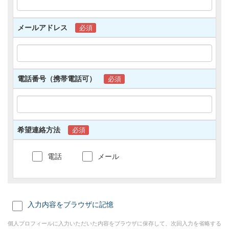
場合、当社は当該委託先との間で必要な契約を締
結し、当該委託先に対して適切な管理・監督を行
います。
メールアドレス
必須
【免責事項】
1)当サイトのご利用上、お客様からお預かりする
必要のある項目につきましては、その旨表示を行
っております。これらの項目をお客様がご入力さ
電話番号（携帯電話可）
必須
れない場合は、各種ご連絡・ご案内ができない
等、サービスの一部をご利用いただけない場合が
ございます。
2)お客様は、当サイトにてお客様からお預かりす
る個人情報が最新かつ正確であることについて責
希望連絡方法
必須
任を負うものとし、個人情報が現状と異なること
について当社を一切免責とします。
3)お客様ご自身にて不動産の売買契約または賃貸
電話
メール
契約の相手方に個人情報を提供される等、当サイ
トまたは当社を介して第三者に対してお客様が個
人情報をご提供する場合につきましては、当社は
責任を負わないものとします。
入力内容をブラウザに記憶
【「個人情報保護方針」の改定】
個人プロフィールに入力いただいた内容をブラウザに保存して、次回入力を省略する
当サイトでは、「個人情報保護方針」を随時改定