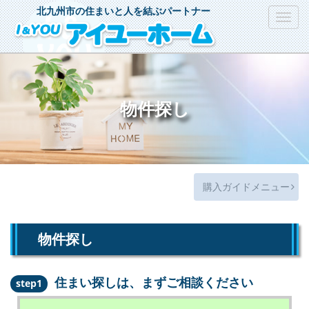
北九州市の住まいと人を結ぶパートナー
Toggl
navig
物件探し
購入ガイドメニュー
物件探し
住まい探しは、まずご相談ください
step1