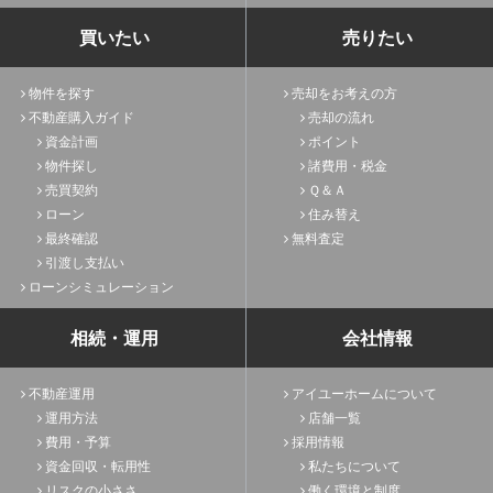
買いたい
売りたい
物件を探す
売却をお考えの方
不動産購入ガイド
売却の流れ
資金計画
ポイント
物件探し
諸費用・税金
売買契約
Ｑ＆Ａ
ローン
住み替え
最終確認
無料査定
引渡し支払い
ローンシミュレーション
相続・運用
会社情報
不動産運用
アイユーホームについて
運用方法
店舗一覧
費用・予算
採用情報
資金回収・転用性
私たちについて
リスクの小ささ
働く環境と制度