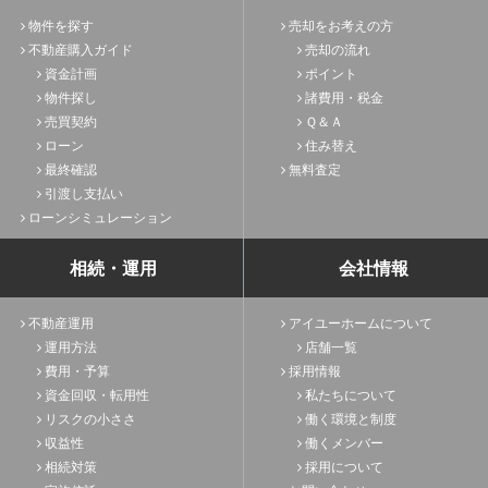
物件を探す
売却をお考えの方
不動産購入ガイド
売却の流れ
資金計画
ポイント
物件探し
諸費用・税金
売買契約
Ｑ＆Ａ
ローン
住み替え
最終確認
無料査定
引渡し支払い
ローンシミュレーション
相続・運用
会社情報
不動産運用
アイユーホームについて
運用方法
店舗一覧
費用・予算
採用情報
資金回収・転用性
私たちについて
リスクの小ささ
働く環境と制度
収益性
働くメンバー
相続対策
採用について