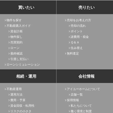
買いたい
売りたい
物件を探す
売却をお考えの方
不動産購入ガイド
売却の流れ
資金計画
ポイント
物件探し
諸費用・税金
売買契約
Ｑ＆Ａ
ローン
住み替え
最終確認
無料査定
引渡し支払い
ローンシミュレーション
相続・運用
会社情報
不動産運用
アイユーホームについて
運用方法
店舗一覧
費用・予算
採用情報
資金回収・転用性
私たちについて
リスクの小ささ
働く環境と制度