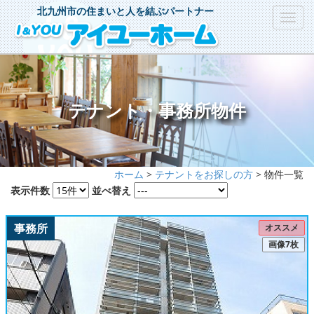
北九州市の住まいと人を結ぶパートナー
Toggl
navig
テナント・事務所物件
ホーム
>
テナントをお探しの方
> 物件一覧
表示件数
並べ替え
事務所
オススメ
画像7枚