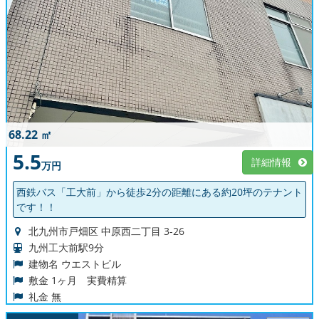
68.22 ㎡
5.5
詳細情報
万円
西鉄バス「工大前」から徒歩2分の距離にある約20坪のテナント
です！！
北九州市戸畑区 中原西二丁目 3-26
九州工大前駅9分
建物名 ウエストビル
敷金 1ヶ月 実費精算
礼金 無