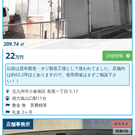
209.74 ㎡
22
詳細情報
万円
以前は昆布製造・ネジ製造工場として使われてました。店舗内
は約63.2坪ほどありますので、使用用途はまずご相談下さ
い！！
北九州市小倉南区 長尾一丁目 5-17
徳力嵐山口駅11分
敷金 無 実費精算
礼金 2ヶ月
店舗事務所
オススメ
画像8枚