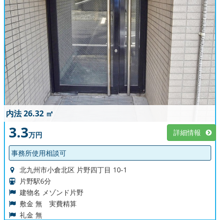
内法 26.32 ㎡
3.3
詳細情報
万円
事務所使用相談可
北九州市小倉北区 片野四丁目 10-1
片野駅6分
建物名 メゾンド片野
敷金 無 実費精算
礼金 無