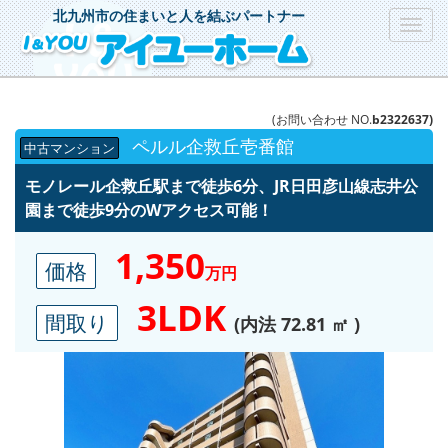
北九州市の住まいと人を結ぶパートナー
Toggl
navig
(お問い合わせ NO.
b2322637)
ペルル企救丘壱番館
中古マンション
モノレール企救丘駅まで徒歩6分、JR日田彦山線志井公
園まで徒歩9分のWアクセス可能！
1,350
価格
万円
3LDK
間取り
(内法 72.81 ㎡ )