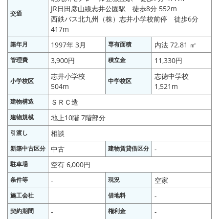
JR日田彦山線志井公園駅 徒歩8分 552m
交通
西鉄バス北九州（株）志井小学校前停 徒歩6分
417m
築年月
1997年 3月
専有面積
内法 72.81 ㎡
管理費
3,900円
積立金
11,330円
志井小学校
志徳中学校
小学校区
中学校区
504m
1,521m
建物構造
ＳＲＣ造
建物規模
地上10階 7階部分
引渡し
相談
新築中古区分
中古
建物賃貸借区分
-
駐車場
空有 6,000円
条件等
-
現況
空家
施工会社
借地料
-
契約期間
-
権利金
-