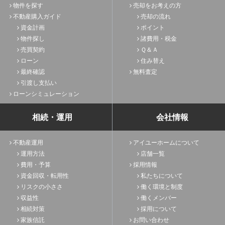
物件を探す
売却をお考えの方
不動産購入ガイド
売却の流れ
資金計画
ポイント
物件探し
諸費用・税金
売買契約
Ｑ＆Ａ
ローン
住み替え
最終確認
無料査定
引渡し支払い
ローンシミュレーション
相続・運用
会社情報
不動産運用
アイユーホームについて
運用方法
店舗一覧
費用・予算
採用情報
資金回収・転用性
私たちについて
リスクの小ささ
働く環境と制度
収益性
働くメンバー
相続対策
採用について
家族信託
お問い合わせ