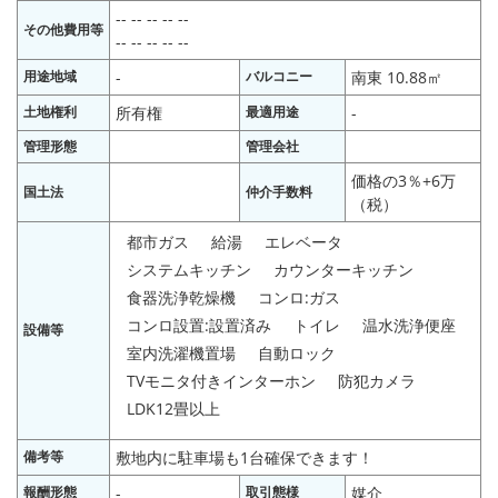
-- -- -- -- --
その他費用等
-- -- -- -- --
用途地域
-
バルコニー
南東 10.88㎡
土地権利
所有権
最適用途
-
管理形態
管理会社
価格の3％+6万
国土法
仲介手数料
（税）
都市ガス
給湯
エレベータ
システムキッチン
カウンターキッチン
食器洗浄乾燥機
コンロ:ガス
コンロ設置:設置済み
トイレ
温水洗浄便座
設備等
室内洗濯機置場
自動ロック
TVモニタ付きインターホン
防犯カメラ
LDK12畳以上
備考等
敷地内に駐車場も1台確保できます！
報酬形態
-
取引態様
媒介