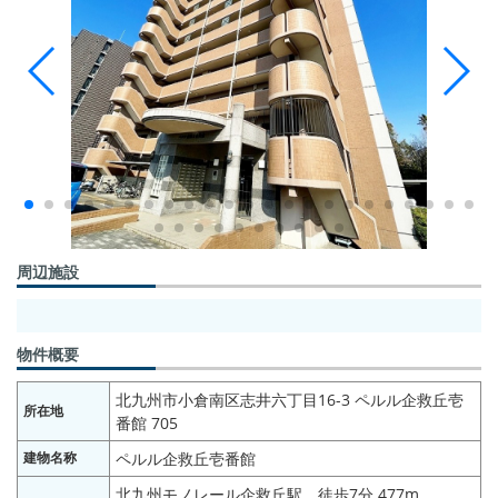
周辺施設
物件概要
北九州市小倉南区志井六丁目16-3 ペルル企救丘壱
所在地
番館 705
建物名称
ペルル企救丘壱番館
北九州モノレール企救丘駅 徒歩7分 477m