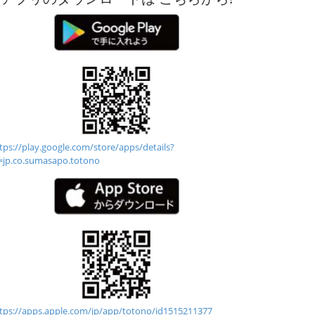
tps://play.google.com/store/apps/details?
=jp.co.sumasapo.totono
tps://apps.apple.com/jp/app/totono/id1515211377