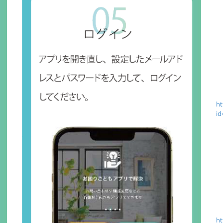
ht
id
ht