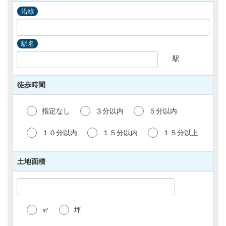
案内のメール等には、お客様を識別する暗号化さ
沿線
れたパラメータ付きのURL（個別URL）を記載す
る場合がございます。この個別URLを用いて収集
される情報は、お客様の閲覧情報として当社にて
駅名
取扱うものとします。
(3)その他、当サイトでは、お客様のアクセスロ
駅
グからIPアドレスや接続元ドメイン等の情報を収
集する場合がございます。これらの情報は当サイ
徒歩時間
トの利用者動向等の分析のため当社にて取扱うも
のとします。
指定なし
３分以内
５分以内
【個人情報の管理】
当サイトで取得された個人情報は、以下のとおり
１０分以内
１５分以内
１５分以上
管理されます。
(1)当社従業員に対して個人情報保護のための教
育を定期的に行い、お客様の個人情報を厳重に管
土地面積
理いたします。
(2)個人情報を利用できる従業員を必要最小限に
制限し、設備上・技術上あらかじめ定められたシ
ステム担当者のみがアクセスできる環境下にて保
管・管理しております。
㎡
坪
(3)インターネットによる個人情報に関するデー