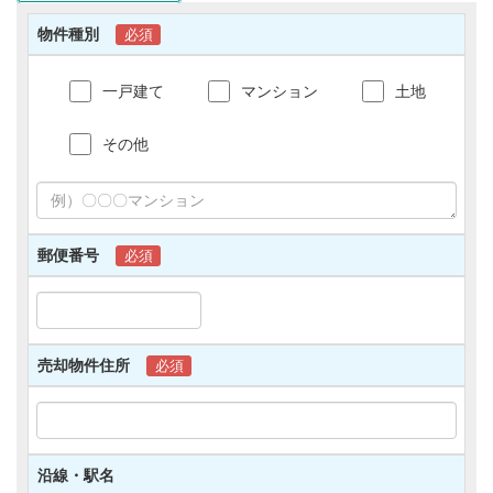
(2)お客様からの資料等ご請求およびお問合せ内
物件種別
必須
容に関する回答・連絡・確認、その他カスタマー
サポートの実施。
(3)お客様からの資料等ご請求およびお問合せ内
一戸建て
マンション
土地
容の物件情報提供者への提供。
(4)お客様に対する当サイトまたは当社が行うア
その他
ンケート、キャンペーン、サービスおよび商品等
の案内、応募受付、プレゼント等の発送および到
着状況の確認。
(5)お客様から寄せられたご意見およびアンケー
ト類の集計・連絡・確認等。
郵便番号
必須
2)以下の各号に従って当サイトで収集された情報
は、前項各号に記載されている範囲内においての
み利用されるものとします。
(1)当サイトでは、お客様へ提供するサービスの
向上や統計データ取得のため、Cookie（クッキ
売却物件住所
必須
ー）やウェブビーコン等を使用する場合がござい
ます。これらと当サイトご利用上お客様が使用さ
れるID、パスワード、アカウント、IPアドレス等
との組合せによる情報は、お客様の当サイトご利
用状況として当社にて取扱うものとします。
沿線・駅名
(2)お客様にお届けする当社サービスに関するご