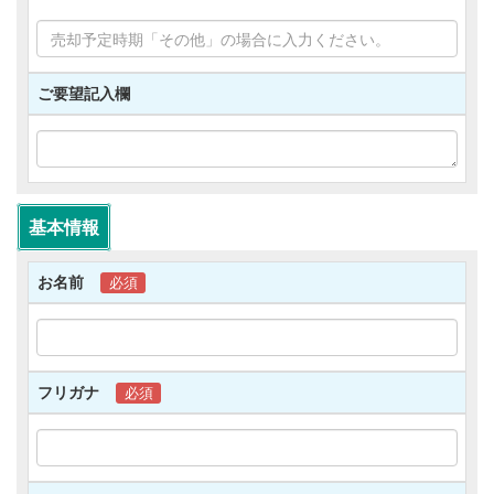
任を負うものとし、個人情報が現状と異なること
について当社を一切免責とします。
3)お客様ご自身にて不動産の売買契約または賃貸
契約の相手方に個人情報を提供される等、当サイ
ご要望記入欄
トまたは当社を介して第三者に対してお客様が個
人情報をご提供する場合につきましては、当社は
責任を負わないものとします。
【「個人情報保護方針」の改定】
当サイトでは、「個人情報保護方針」を随時改定
基本情報
することができるものとします。 この場合、当
サイトでは最新の「個人情報保護方針」を常時掲
載するとともに、お客様がこの内容に同意されて
お名前
必須
いるものとして取扱います。
【個人情報の開示・訂正・利用停止等】
当サイトでは、個人情報の開示・訂正、利用停止
または消去（以下「利用停止等」といいます）に
フリガナ
必須
つきまして、お客様ご自身のご請求であることを
確認した上で対応するものとします。 ただし、
以下の各号に該当する場合には、これらについて
対応しない場合がございます。
(1)個人情報の開示により、お客様ご自身や第三