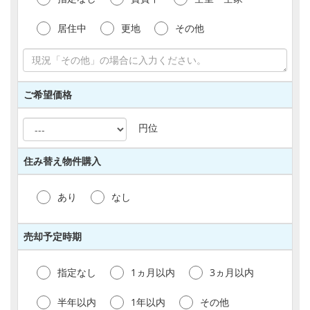
生じる場合、個人情報保護に従って別途必要な措
置をとるものとします。
居住中
更地
その他
4)当サイトでは、お客様の個人情報について、個
人を特定できない形式で加工し統計データを作成
し、第三者に提供する場合がございます。
【個人情報の外部委託】
ご希望価格
当サイトでは、個人情報を取扱う業務の一部また
は全部を外部委託する場合がございます。 この
円位
場合、当社は当該委託先との間で必要な契約を締
結し、当該委託先に対して適切な管理・監督を行
住み替え物件購入
います。
【免責事項】
あり
なし
1)当サイトのご利用上、お客様からお預かりする
必要のある項目につきましては、その旨表示を行
っております。これらの項目をお客様がご入力さ
売却予定時期
れない場合は、各種ご連絡・ご案内ができない
等、サービスの一部をご利用いただけない場合が
指定なし
ございます。
1ヵ月以内
3ヵ月以内
2)お客様は、当サイトにてお客様からお預かりす
る個人情報が最新かつ正確であることについて責
半年以内
1年以内
その他