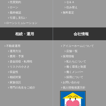
売買契約
Ｑ＆Ａ
ローン
住み替え
最終確認
無料査定
引渡し支払い
ローンシミュレーション
相続・運用
会社情報
不動産運用
アイユーホームについて
運用方法
店舗一覧
費用・予算
採用情報
資金回収・転用性
私たちについて
リスクの小ささ
働く環境と制度
収益性
働くメンバー
相続対策
採用について
家族信託
お問い合わせ
専門の先生をご紹介
個人情報保護方針