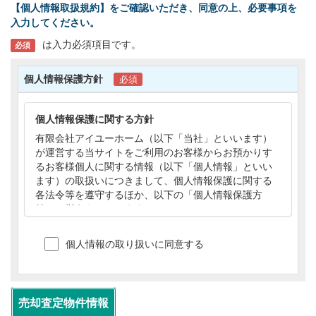
【個人情報取扱規約】をご確認いただき、同意の上、必要事項を
入力してください。
は入力必須項目です。
必須
個人情報保護方針
必須
個人情報保護に関する方針
有限会社アイユーホーム（以下「当社」といいます）
が運営する当サイトをご利用のお客様からお預かりす
るお客様個人に関する情報（以下「個人情報」といい
ます）の取扱いにつきまして、個人情報保護に関する
各法令等を遵守するほか、以下の「個人情報保護方
針」に従うものとします。
【個人情報の利用目的】
1）当サイトでは、個人情報を以下の目的で利用
個人情報の取り扱いに同意する
させていただきます。
(1)不動産の売買契約または賃貸契約の相手方の
探索、売買・賃貸借・仲介・管理等に関する契約
の締結、および契約に基づく役務の提供、その他
売却査定物件情報
アフターサービスの実施。