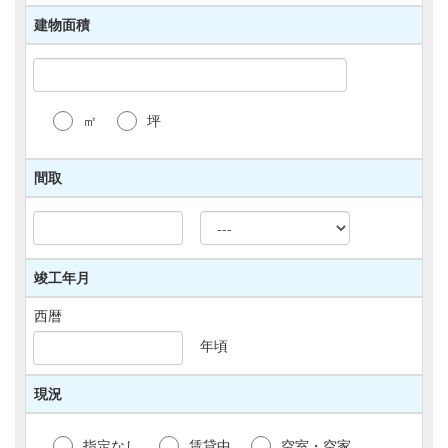
タの伝送に対して、セキュリティ確保のため必要
なウェブサイトに業界標準の暗号化通信である
建物面積
SSLを使用しております。
(4)個人情報保護に関する法令・ガイドラインを
遵守するほか、社内でもこれらに従って社内体制
を整備しております。
㎡
坪
【個人情報の第三者提供・共同利用】
1)当サイトでは、以下の各号に該当する場合を除
間取
き、お客様の同意がない限り個人情報を第三者に
提供することはございません。 (1)法令により第
三者への提供が認められている場合。
(2)裁判所や警察署等の公的機関からの要請に当
社が応じる場合。
竣工年月
(3)お客様ご自身や第三者の生命・身体・財産の
保護のため必要があり、緊急時等お客様の同意を
西暦
得ることが困難である場合。
2)「1.個人情報の利用目的」(1)に従って、契約管
年頃
理およびアフターサービスの実施のためお客様の
個人情報を契約の相手方や他の宅地建物取引業者
現況
等の第三者に提供する必要がある場合、当社はお
客様の同意を得るものとします。
3)当サイトでは、個人情報を共同利用する必要が
指定なし
賃貸中
空室・空家