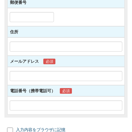
郵便番号
者の生命・身体・財産その他の権利・利益を害す
るおそれがある場合。
(2)個人情報の開示により、当社の業務の適正な
実施著しい支障を及ぼすおそれがある場合。
(3)個人情報の開示により、他の法令に違反する
住所
こととなる場合。
(4)個人情報の利用停止等に多額の費用を要する
場合その他の利用停止等を行うことが困難な場合
であって、お客様ご自身の権利・利益を保護する
ため必要なこれに代わるべき措置をとる場合。
メールアドレス
必須
電話番号（携帯電話可）
必須
入力内容をブラウザに記憶