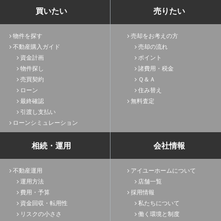
買いたい
売りたい
物件を探す
売却をお考えの方
不動産購入ガイド
売却の流れ
資金計画
ポイント
物件探し
諸費用・税金
売買契約
Ｑ＆Ａ
ローン
住み替え
最終確認
無料査定
引渡し支払い
ローンシミュレーション
相続・運用
会社情報
不動産運用
アイユーホームについて
運用方法
店舗一覧
費用・予算
採用情報
資金回収・転用性
私たちについて
リスクの小ささ
働く環境と制度