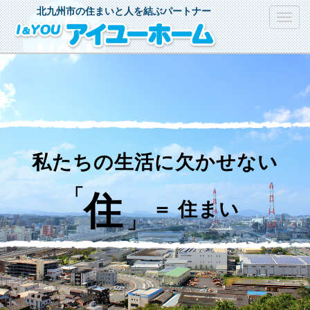
北九州市の住まいと人を結ぶパートナー
Toggl
navig
住
ま
い
を
通
し
て
、