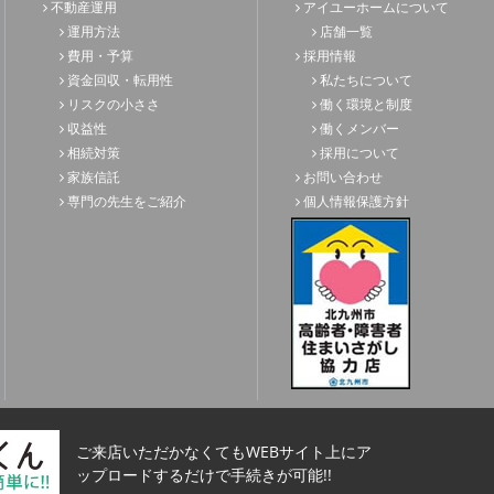
不動産運用
アイユーホームについて
運用方法
店舗一覧
費用・予算
採用情報
資金回収・転用性
私たちについて
リスクの小ささ
働く環境と制度
収益性
働くメンバー
相続対策
採用について
家族信託
お問い合わせ
専門の先生をご紹介
個人情報保護方針
ご来店いただかなくてもWEBサイト上にア
ップロードするだけで手続きが可能!!