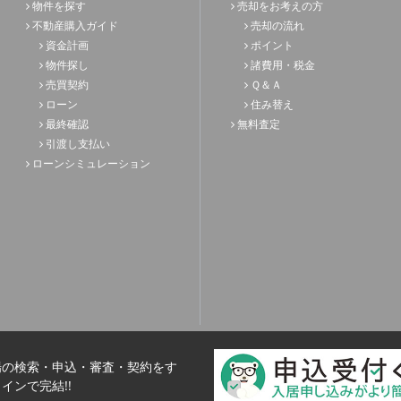
物件を探す
売却をお考えの方
不動産購入ガイド
売却の流れ
資金計画
ポイント
物件探し
諸費用・税金
売買契約
Ｑ＆Ａ
ローン
住み替え
最終確認
無料査定
引渡し支払い
ローンシミュレーション
場の検索・申込・審査・契約をす
インで完結!!