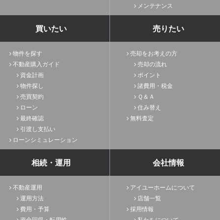
メンテナンス
買いたい
売りたい
物件を探す
売却をお考えの方
不動産購入ガイド
売却の流れ
資金計画
ポイント
物件探し
諸費用・税金
売買契約
Ｑ＆Ａ
ローン
住み替え
最終確認
無料査定
引渡し支払い
ローンシミュレーション
相続・運用
会社情報
不動産運用
アイユーホームについて
運用方法
店舗一覧
費用・予算
採用情報
資金回収・転用性
私たちについて