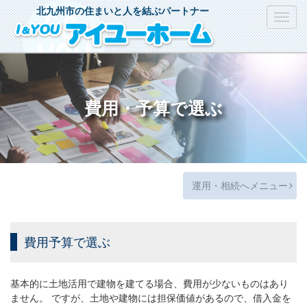
北九州市の住まいと人を結ぶパートナー
Toggl
navig
費用・予算で選ぶ
運用・相続へメニュー
費用予算で選ぶ
基本的に土地活用で建物を建てる場合、費用が少ないものはあり
ません。 ですが、土地や建物には担保価値があるので、借入金を