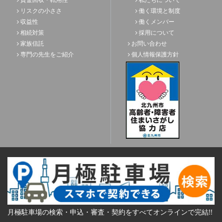
リスクの小ささ
働く環境と制度
収益性
働くメンバー
相続対策
採用について
家族信託
お問い合わせ
専門の先生をご紹介
個人情報保護方針
月極駐車場の検索・申込・審査・契約をすべてオンラインで完結!!