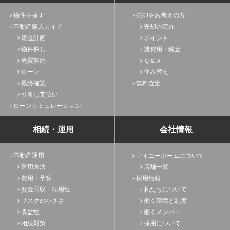
物件を探す
売却をお考えの方
不動産購入ガイド
売却の流れ
資金計画
ポイント
物件探し
諸費用・税金
売買契約
Ｑ＆Ａ
ローン
住み替え
最終確認
無料査定
引渡し支払い
ローンシミュレーション
相続・運用
会社情報
不動産運用
アイユーホームについて
運用方法
店舗一覧
費用・予算
採用情報
資金回収・転用性
私たちについて
リスクの小ささ
働く環境と制度
収益性
働くメンバー
相続対策
採用について