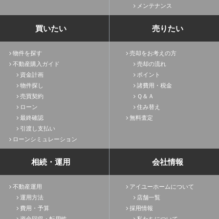
メンテナンス
買いたい
売りたい
物件を探す
売却をお考えの方
不動産購入ガイド
売却の流れ
資金計画
ポイント
物件探し
諸費用・税金
売買契約
Ｑ＆Ａ
ローン
住み替え
最終確認
無料査定
引渡し支払い
ローンシミュレーション
相続・運用
会社情報
不動産運用
アイユーホームについて
運用方法
店舗一覧
費用・予算
採用情報
資金回収・転用性
私たちについて