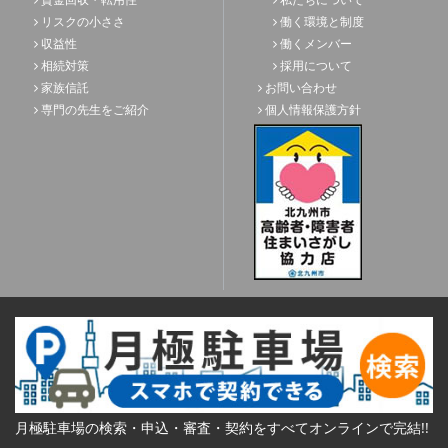
リスクの小ささ
働く環境と制度
収益性
働くメンバー
相続対策
採用について
家族信託
お問い合わせ
専門の先生をご紹介
個人情報保護方針
月極駐車場の検索・申込・審査・契約をすべてオンラインで完結!!