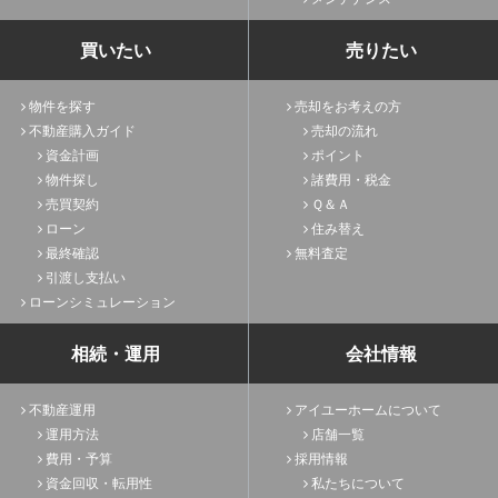
買いたい
売りたい
物件を探す
売却をお考えの方
不動産購入ガイド
売却の流れ
資金計画
ポイント
物件探し
諸費用・税金
売買契約
Ｑ＆Ａ
ローン
住み替え
最終確認
無料査定
引渡し支払い
ローンシミュレーション
相続・運用
会社情報
不動産運用
アイユーホームについて
運用方法
店舗一覧
費用・予算
採用情報
資金回収・転用性
私たちについて