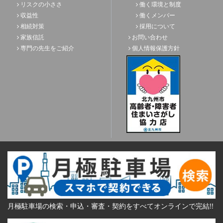
リスクの小ささ
働く環境と制度
収益性
働くメンバー
相続対策
採用について
家族信託
お問い合わせ
専門の先生をご紹介
個人情報保護方針
月極駐車場の検索・申込・審査・契約をすべてオンラインで完結!!