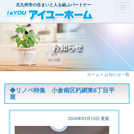
北九州市の住まいと人を結ぶパートナー
Toggl
navig
お知らせ
ホーム
>
お知らせ一覧
◆リノベ特集 小倉南区朽網東6丁目平
屋
2026年03月10日 更新