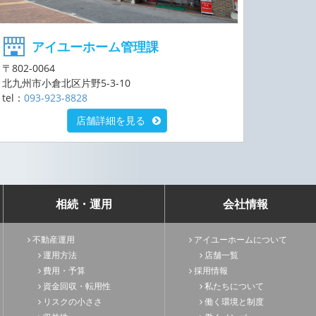
アイユーホーム管理課
〒802-0064
北九州市小倉北区片野5-3-10
tel：
093-923-8828
店舗詳細を見る
相続・運用
会社情報
不動産運用
アイユーホームについて
運用方法
店舗一覧
費用・予算
採用情報
資金回収・転用性
私たちについて
リスクの小ささ
働く環境と制度