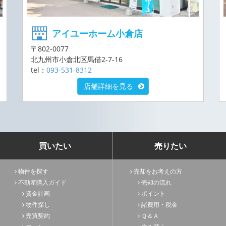
アイユーホーム小倉店
〒802-0077
北九州市小倉北区馬借2-7-16
tel：
093-531-8312
店舗詳細を見る
買いたい
売りたい
物件を探す
売却をお考えの方
不動産購入ガイド
売却の流れ
資金計画
ポイント
物件探し
諸費用・税金
売買契約
Ｑ＆Ａ