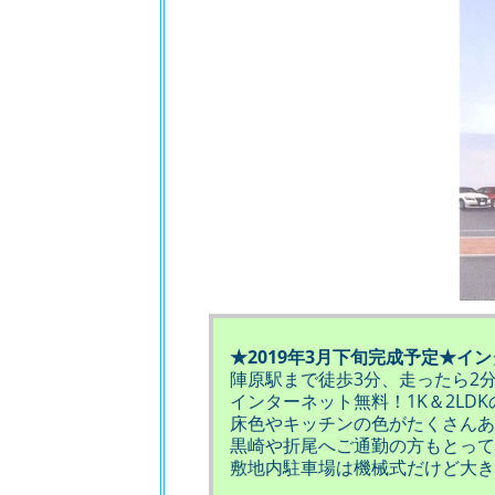
★2019年3月下旬完成予定★イ
陣原駅まで徒歩3分、走ったら2
インターネット無料！1K＆2LD
床色やキッチンの色がたくさんあ
黒崎や折尾へご通勤の方もとって
敷地内駐車場は機械式だけど大き