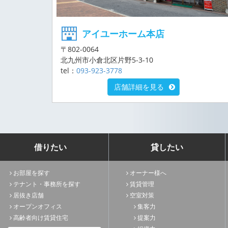
アイユーホーム本店
〒802-0064
北九州市小倉北区片野5-3-10
tel：
093-923-3778
店舗詳細を見る
借りたい
貸したい
お部屋を探す
オーナー様へ
テナント・事務所を探す
賃貸管理
居抜き店舗
空室対策
オープンオフィス
集客力
高齢者向け賃貸住宅
提案力