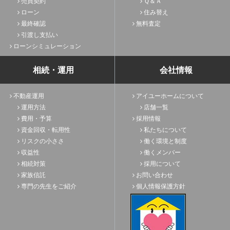
売買契約
Ｑ＆Ａ
ローン
住み替え
最終確認
無料査定
引渡し支払い
ローンシミュレーション
相続・運用
会社情報
不動産運用
アイユーホームについて
運用方法
店舗一覧
費用・予算
採用情報
資金回収・転用性
私たちについて
リスクの小ささ
働く環境と制度
収益性
働くメンバー
相続対策
採用について
家族信託
お問い合わせ
専門の先生をご紹介
個人情報保護方針