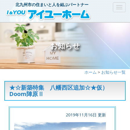
北九州市の住まいと人を結ぶパートナー
Toggl
navig
お知らせ
ホーム
>
お知らせ一覧
★☆新築特集 八幡西区追加☆★仮）
Doom陣原Ⅱ
2019年11月16日 更新