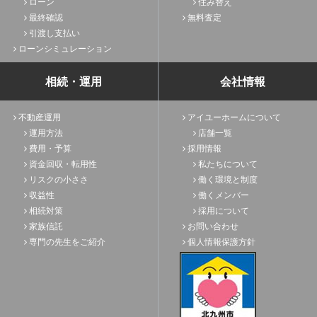
ローン
住み替え
最終確認
無料査定
引渡し支払い
ローンシミュレーション
相続・運用
会社情報
不動産運用
アイユーホームについて
運用方法
店舗一覧
費用・予算
採用情報
資金回収・転用性
私たちについて
リスクの小ささ
働く環境と制度
収益性
働くメンバー
相続対策
採用について
家族信託
お問い合わせ
専門の先生をご紹介
個人情報保護方針