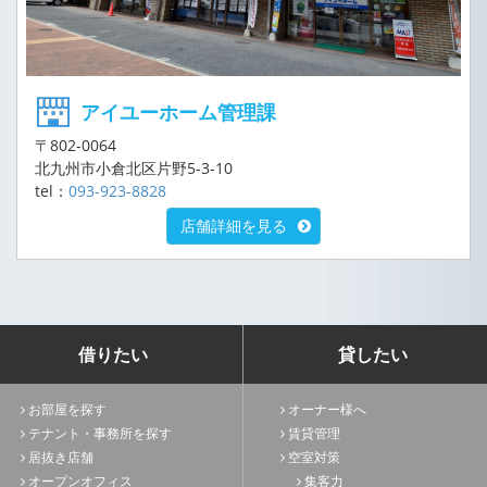
アイユーホーム管理課
〒802-0064
北九州市小倉北区片野5-3-10
tel：
093-923-8828
店舗詳細を見る
借りたい
貸したい
お部屋を探す
オーナー様へ
テナント・事務所を探す
賃貸管理
居抜き店舗
空室対策
オープンオフィス
集客力