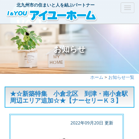
北九州市の住まいと人を結ぶパートナー
Toggl
navig
お知らせ
ホーム
>
お知らせ一覧
★☆新築特集 小倉北区 到津・南小倉駅
周辺エリア追加☆★【ナーセリーＫ３】
2022年09月20日 更新