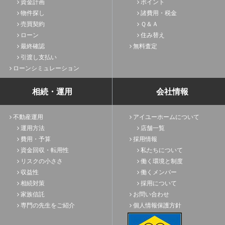
資金計画
ポイント
物件探し
諸費用・税金
売買契約
Ｑ＆Ａ
ローン
住み替え
最終確認
無料査定
引渡し支払い
ローンシミュレーション
相続・運用
会社情報
不動産運用
アイユーホームについて
運用方法
店舗一覧
費用・予算
採用情報
資金回収・転用性
私たちについて
リスクの小ささ
働く環境と制度
収益性
働くメンバー
相続対策
採用について
家族信託
お問い合わせ
専門の先生をご紹介
個人情報保護方針