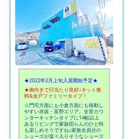
★2022年2月上旬入居開始予定★
★南向きで日当たり良好♪ネット無
料&全戸ファミリータイプ！
☆門司方面にも小倉方面にも移動し
やすい赤坂・富野エリア。全室カウ
ンターキッチンタイプに14帖以上
あるリビングで家族団らんのひと時
も楽しめそうですね♪家族全員分の
シューズが楽々入りそうなシューズ