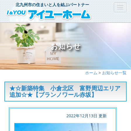
北九州市の住まいと人を結ぶパートナー
Toggl
navig
お知らせ
ホーム
>
お知らせ一覧
★☆新築特集 小倉北区 富野周辺エリア
追加☆★【ブランノワール赤坂】
2022年12月13日 更新