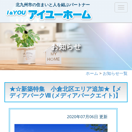
北九州市の住まいと人を結ぶパートナー
Toggl
navig
お知らせ
ホーム
>
お知らせ一覧
★☆新築特集 小倉北区エリア追加★【メ
ディアパークⅧ (メディアパークエイト)】
2020年07月06日 更新