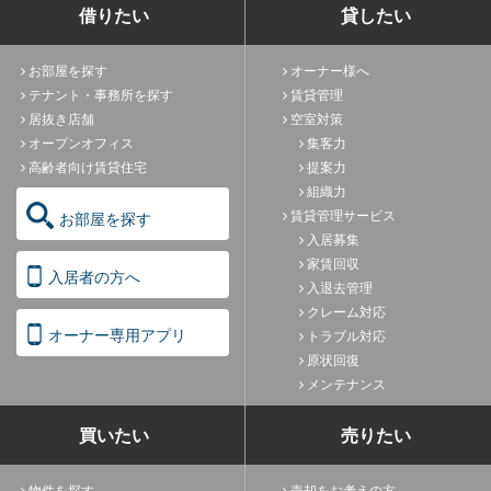
借りたい
貸したい
お部屋を探す
オーナー様へ
テナント・事務所を探す
賃貸管理
居抜き店舗
空室対策
オープンオフィス
集客力
高齢者向け賃貸住宅
提案力
組織力
賃貸管理サービス
お部屋を探す
入居募集
家賃回収
入居者の方へ
入退去管理
クレーム対応
オーナー専用アプリ
トラブル対応
原状回復
メンテナンス
買いたい
売りたい
物件を探す
売却をお考えの方