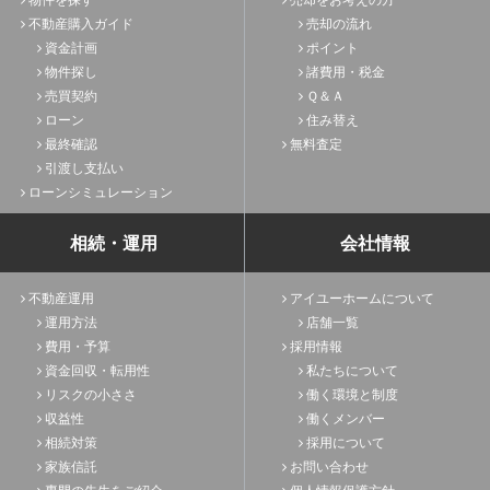
不動産購入ガイド
売却の流れ
資金計画
ポイント
物件探し
諸費用・税金
売買契約
Ｑ＆Ａ
ローン
住み替え
最終確認
無料査定
引渡し支払い
ローンシミュレーション
相続・運用
会社情報
不動産運用
アイユーホームについて
運用方法
店舗一覧
費用・予算
採用情報
資金回収・転用性
私たちについて
リスクの小ささ
働く環境と制度
収益性
働くメンバー
相続対策
採用について
家族信託
お問い合わせ