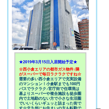
★2019年3月15日入居開始予定★
☆西小倉エリアの都市ガス物件♪隣
がスーパーで毎日ラクラクですね☆
需要の多い西小倉エリアで充実設備
のマンション！小倉駅までも100円
バスでラクラク♪官庁街で住環境は
基よりスーパーや複合施設も徒歩圏
内で土地勘のない方で小さな生活圏
でいいくらいギュッと詰まった街で
す☆北九州にお住まいの方も転勤で