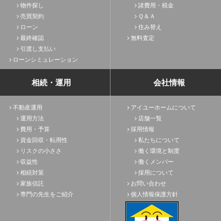
物件探し
諸費用・税金
売買契約
Ｑ＆Ａ
ローン
住み替え
最終確認
無料査定
引渡し支払い
ローンシミュレーション
相続・運用
会社情報
不動産運用
アイユーホームについて
運用方法
店舗一覧
費用・予算
採用情報
資金回収・転用性
私たちについて
リスクの小ささ
働く環境と制度
収益性
働くメンバー
相続対策
採用について
家族信託
お問い合わせ
専門の先生をご紹介
個人情報保護方針