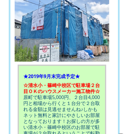
★2019年9月末完成予定★
☆清水小・篠崎中校区で駐車場２台
目ＯＫのハウスメーカー施工物件☆
原町で駐車場5,000円、２台目4,000
円と相場から行くと１台分で２台取
れる金額は見逃せませんね♪しかも
ネット無料と家計にやさしいお部屋
となっております！お探しの方が多
い清水小・篠崎中校区のお部屋で駐
車場が２台取れるということで転勤