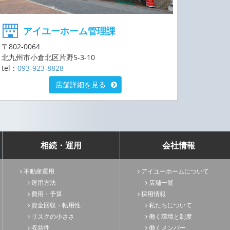
アイユーホーム管理課
〒802-0064
北九州市小倉北区片野5-3-10
tel：
093-923-8828
店舗詳細を見る
相続・運用
会社情報
不動産運用
アイユーホームについて
運用方法
店舗一覧
費用・予算
採用情報
資金回収・転用性
私たちについて
リスクの小ささ
働く環境と制度
収益性
働くメンバー