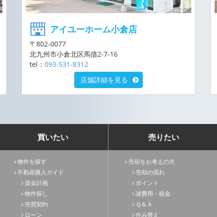
アイユーホーム小倉店
〒802-0077
北九州市小倉北区馬借2-7-16
tel：
093-531-8312
店舗詳細を見る
買いたい
売りたい
物件を探す
売却をお考えの方
不動産購入ガイド
売却の流れ
資金計画
ポイント
物件探し
諸費用・税金
売買契約
Ｑ＆Ａ
ローン
住み替え