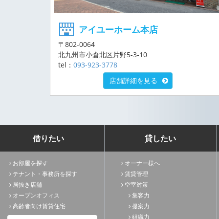
アイユーホーム本店
〒802-0064
北九州市小倉北区片野5-3-10
tel：
093-923-3778
店舗詳細を見る
借りたい
貸したい
お部屋を探す
オーナー様へ
テナント・事務所を探す
賃貸管理
居抜き店舗
空室対策
オープンオフィス
集客力
高齢者向け賃貸住宅
提案力
組織力