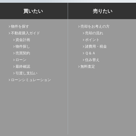
買いたい
売りたい
物件を探す
売却をお考えの方
不動産購入ガイド
売却の流れ
資金計画
ポイント
物件探し
諸費用・税金
売買契約
Ｑ＆Ａ
ローン
住み替え
最終確認
無料査定
引渡し支払い
ローンシミュレーション