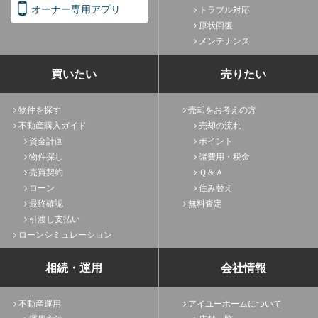
オーナー専用アプリ
トラブル対応
原状回復
メンテナンス
買いたい
売りたい
物件を探す
売却をお考えの方
不動産購入ガイド
売却の流れ
資金計画
ポイント
物件探し
諸費用・税金
売買契約
Ｑ＆Ａ
ローン
住み替え
最終確認
無料査定
引渡し支払い
ローンシミュレーション
相続・運用
会社情報
不動産運用
アイユーホームについて