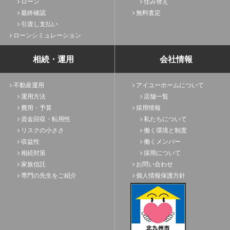
ローン
住み替え
最終確認
無料査定
引渡し支払い
ローンシミュレーション
相続・運用
会社情報
不動産運用
アイユーホームについて
運用方法
店舗一覧
費用・予算
採用情報
資金回収・転用性
私たちについて
リスクの小ささ
働く環境と制度
収益性
働くメンバー
相続対策
採用について
家族信託
お問い合わせ
専門の先生をご紹介
個人情報保護方針