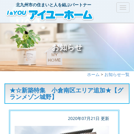
北九州市の住まいと人を結ぶパートナー
Toggl
navig
お知らせ
ホーム
>
お知らせ一覧
★☆新築特集 小倉南区エリア追加★【グ
ランメゾン城野】
2020年07月21日 更新