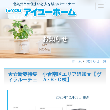
北九州市の住まいと人を結ぶパートナー
Toggl
navig
お知らせ
ホーム
>
お知らせ一覧
★☆新築特集 小倉南区エリア追加★【ヴ
ィラルーチェ Ａ･Ｂ･Ｃ棟】
2020年12月05日 更新