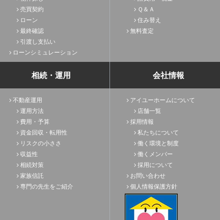
売買契約
Ｑ＆Ａ
ローン
住み替え
最終確認
無料査定
引渡し支払い
ローンシミュレーション
相続・運用
会社情報
不動産運用
アイユーホームについて
運用方法
店舗一覧
費用・予算
採用情報
資金回収・転用性
私たちについて
リスクの小ささ
働く環境と制度
収益性
働くメンバー
相続対策
採用について
家族信託
お問い合わせ
専門の先生をご紹介
個人情報保護方針