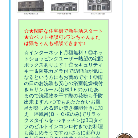
☆★閑静な住宅街で新生活スタート
★☆ペット相談可♪ワンちゃんまた
は猫ちゃんも相談できます♪
☆インターネット月額無料！◎ネッ
トショッピングユーザー熱望の宅配
ボックスあります！◎セキュリティ
キー＆防犯カメラ付で防犯面が気に
なるという方にもお薦めです！◎雨
の日のお洗濯も安心の浴室乾燥機付
き＆サンルーム(各棟1Ｆのみ)もあ
るので洗濯物を干す際の花粉も予防
出来ます♪いつでもあたたかいお風
呂が楽しめる追い焚き機能付きに加
え一坪風呂(Ｂ・Ｃ棟のみ)でリラッ
クスタイムを･･♪キッチンは3口タイ
プのビルトインコンロ付きでお料理
も楽しめそうですね♪さらに都市ガ