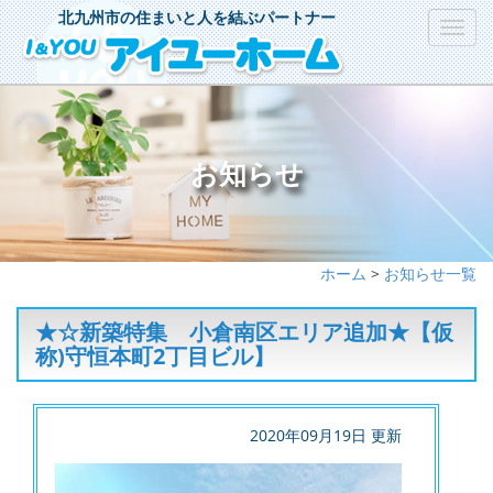
北九州市の住まいと人を結ぶパートナー
Toggl
navig
お知らせ
ホーム
>
お知らせ一覧
★☆新築特集 小倉南区エリア追加★【仮
称)守恒本町2丁目ビル】
2020年09月19日 更新