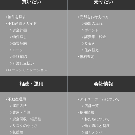
買いたい
売りたい
物件を探す
売却をお考えの方
不動産購入ガイド
売却の流れ
資金計画
ポイント
物件探し
諸費用・税金
売買契約
Ｑ＆Ａ
ローン
住み替え
最終確認
無料査定
引渡し支払い
ローンシミュレーション
相続・運用
会社情報
不動産運用
アイユーホームについて
運用方法
店舗一覧
費用・予算
採用情報
資金回収・転用性
私たちについて
リスクの小ささ
働く環境と制度
収益性
働くメンバー