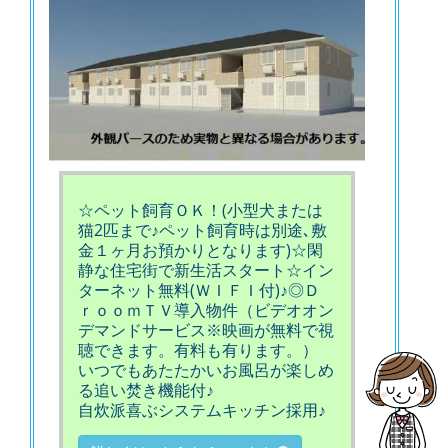
☆ペット飼育ＯＫ！(小型犬または
猫2匹まで♪ペット飼育時は別途､敷
金１ヶ月お預かりとなります)☆閑
静な住宅街で新生活スタート☆イン
ターネット無料(ＷＩＦＩ付)♪◎Ｄ
ｒｏｏｍＴＶ導入物件（ビデオオン
デマンドサービス※映画が無料で視
聴できます。有料も有ります。）
いつでもあたたかいお風呂が楽しめ
る追い焚き機能付♪
自炊派喜ぶシステムキッチン採用♪