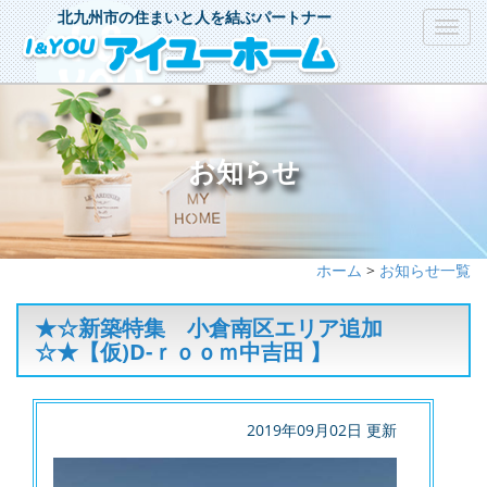
北九州市の住まいと人を結ぶパートナー
Toggl
navig
お知らせ
ホーム
>
お知らせ一覧
★☆新築特集 小倉南区エリア追加
☆★【仮)D-ｒｏｏｍ中吉田 】
2019年09月02日 更新