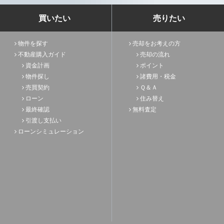
買いたい
売りたい
物件を探す
売却をお考えの方
不動産購入ガイド
売却の流れ
資金計画
ポイント
物件探し
諸費用・税金
売買契約
Ｑ＆Ａ
ローン
住み替え
最終確認
無料査定
引渡し支払い
ローンシミュレーション