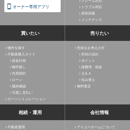
クレーム対応
オーナー専用アプリ
トラブル対応
原状回復
メンテナンス
買いたい
売りたい
物件を探す
売却をお考えの方
不動産購入ガイド
売却の流れ
資金計画
ポイント
物件探し
諸費用・税金
売買契約
Ｑ＆Ａ
ローン
住み替え
最終確認
無料査定
引渡し支払い
ローンシミュレーション
相続・運用
会社情報
不動産運用
アイユーホームについて