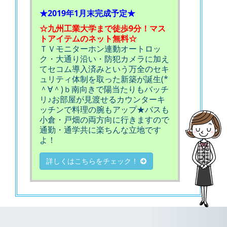
★2019年1月末完成予定★
☆九州工業大学まで徒歩9分！マス
トアイテムのネット無料☆
ＴＶモニターホン連動オートロッ
ク・大通り沿い・防犯カメラに加え
てセコム導入済みという万全のセキ
ュリティ体制を取った新築が誕生(*
＾∀＾)ｂ南向きで陽当たりもバッチ
リ♪お部屋が見渡せるカウンターキ
ッチンで料理の腕もアップ★バスも
小倉・戸畑の両方向に行きますので
通勤・通学共に楽ちんな立地です
よ！
詳しくはこちらをチェック！