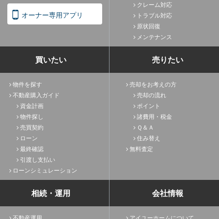
クレーム対応
オーナー専用アプリ
トラブル対応
原状回復
メンテナンス
買いたい
売りたい
物件を探す
売却をお考えの方
不動産購入ガイド
売却の流れ
資金計画
ポイント
物件探し
諸費用・税金
売買契約
Ｑ＆Ａ
ローン
住み替え
最終確認
無料査定
引渡し支払い
ローンシミュレーション
相続・運用
会社情報
不動産運用
アイユーホームについて