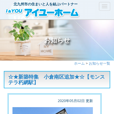
北九州市の住まいと人を結ぶパートナー
Toggl
navig
お知らせ
ホーム
>
お知らせ一覧
☆★新築特集 小倉南区追加★☆【モンス
テラ朽網駅】
2020年05月02日 更新