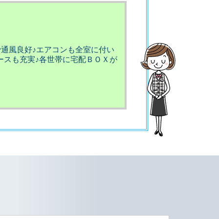
で通風良好♪エアコンも全室に付い
ースも充実♪各世帯に宅配ＢＯＸが