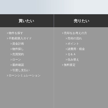
買いたい
売りたい
物件を探す
売却をお考えの方
不動産購入ガイド
売却の流れ
資金計画
ポイント
物件探し
諸費用・税金
売買契約
Ｑ＆Ａ
ローン
住み替え
最終確認
無料査定
引渡し支払い
ローンシミュレーション