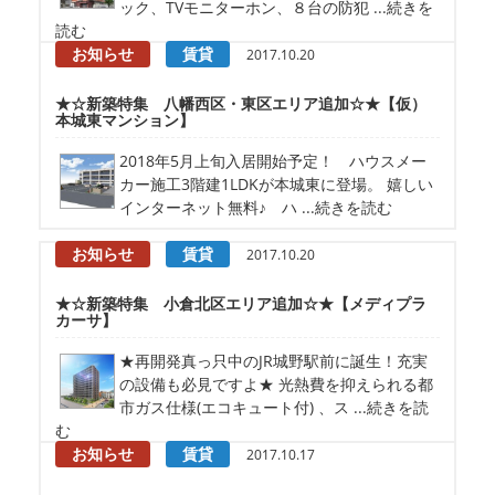
ック、TVモニターホン、８台の防犯 ...続きを
読む
お知らせ
賃貸
2017.10.20
★☆新築特集 八幡西区・東区エリア追加☆★【仮）
本城東マンション】
2018年5月上旬入居開始予定！ ハウスメー
カー施工3階建1LDKが本城東に登場。 嬉しい
インターネット無料♪ ハ ...続きを読む
お知らせ
賃貸
2017.10.20
★☆新築特集 小倉北区エリア追加☆★【メディプラ
カーサ】
★再開発真っ只中のJR城野駅前に誕生！充実
の設備も必見ですよ★ 光熱費を抑えられる都
市ガス仕様(エコキュート付) 、ス ...続きを読
む
お知らせ
賃貸
2017.10.17