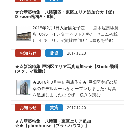
★☆新築特集 八幡西区・東区エリア追加☆★【仮）
D-room楠橋A・B棟】
2018年2月1日入居開始予定！ 新木屋瀬駅徒
歩10分♪ インターネット無料♪ セコム搭載
♪ セキュリティ賃貸住宅D-r ...続きを読む
お知らせ
賃貸
2017.12.23
★☆新築特集 戸畑区エリア写真追加☆★【Studie飛幡
(スタディ飛幡)】
★2018年3月中旬完成予定★ 戸畑区幸町の新
築のモデルルームがオープンしました♪ 写真
を追加しましたのでぜ ...続きを読む
お知らせ
賃貸
2017.12.20
★☆新築特集 八幡西・東区エリア追加
☆★【plumhouse（プラムハウス）】