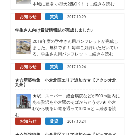
本城に登場 小型犬2匹OK！（ ...続きを読む
お知らせ
賃貸
2017.10.29
学生さん向け賃貸情報誌が完成しました♪
2018年度の学生さん用パンフレットが完成し
ました。無料です！ 毎年ご好評いただいてい
る、学生さん用パンフレット ...続きを読む
お知らせ
賃貸
2017.10.24
★☆新築特集 小倉北区エリア追加☆★【アクシオ北
九州】
★駅、スーパー、総合病院などが500ｍ圏内に
ある贅沢を小倉駅のそばからどうぞ♪★ 小倉
駅から明るい道を通って320ｍと ...続きを読
む
お知らせ
賃貸
2017.10.24
★☆新築特集 小倉北区エリア追加☆★【ピュアライ