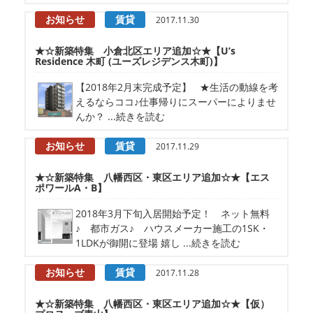
お知らせ
賃貸
2017.11.30
★☆新築特集 小倉北区エリア追加☆★【U’s
Residence 木町 (ユーズレジデンス木町)】
【2018年2月末完成予定】 ★生活の動線を考
えるならココ♪仕事帰りにスーパーによりませ
んか？ ...続きを読む
お知らせ
賃貸
2017.11.29
★☆新築特集 八幡西区・東区エリア追加☆★【エス
ポワールA・B】
2018年3月下旬入居開始予定！ ネット無料
♪ 都市ガス♪ ハウスメーカー施工の1SK・
1LDKが御開に登場 嬉し ...続きを読む
お知らせ
賃貸
2017.11.28
★☆新築特集 八幡西区・東区エリア追加☆★【仮）