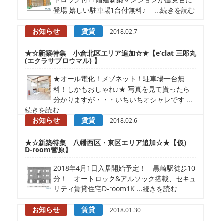
登場 嬉しい駐車場1台付無料♪ ...続きを読む
お知らせ
賃貸
2018.02.7
★☆新築特集 小倉北区エリア追加☆★【e’clat 三郎丸
(エクラサブロウマル) 】
★オール電化！メゾネット！駐車場一台無
料！しかもおしゃれ♪★ 写真を見て貰ったら
分かりますが・・・いちいちオシャレです ...
続きを読む
お知らせ
賃貸
2018.02.6
★☆新築特集 八幡西区・東区エリア追加☆★【仮）
D-room菅原】
2018年4月1日入居開始予定！ 黒崎駅徒歩10
分！ オートロック&アルソック搭載、セキュ
リティ賃貸住宅D-room1K ...続きを読む
お知らせ
賃貸
2018.01.30