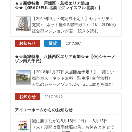
★☆新築特集 戸畑区・若松エリア追加
☆★【GRACEFUL北湊（グレイスフル北湊）】
【2017年9月下旬完成予定！】セキュリティ
充実♪ ネット無料&都市ガス♪ 1K～2LDKの
複合型マンションが若 ...続きを読む
お知らせ
賃貸
2017.09.1
★☆新築特集 八幡西区エリア追加☆★【仮)シャーメ
ゾン南八千代】
【2018年1月27日入居開始予定！】 嬉しい
都市ガス・ネット無料・駐車場1台付無料♪
人気のシャーメゾン1LDK・2L ...続きを読む
お知らせ
2017.08.12
アイユーホームからのお知らせ
誠に勝手ながら8月13日（日）～8月15日
（火）期間は夏季休暇の為、お休みとさせて