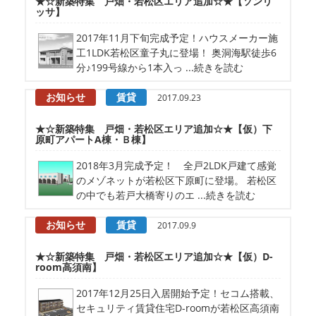
★☆新築特集 戸畑・若松区エリア追加☆★【ソンリ
ッサ】
2017年11月下旬完成予定！ハウスメーカー施
工1LDK若松区童子丸に登場！ 奥洞海駅徒歩6
分♪199号線から1本入っ ...続きを読む
お知らせ
賃貸
2017.09.23
★☆新築特集 戸畑・若松区エリア追加☆★【仮）下
原町アパートA棟・Ｂ棟】
2018年3月完成予定！ 全戸2LDK戸建て感覚
のメゾネットが若松区下原町に登場。 若松区
の中でも若戸大橋寄りのエ ...続きを読む
お知らせ
賃貸
2017.09.9
★☆新築特集 戸畑・若松区エリア追加☆★【仮）D-
room高須南】
2017年12月25日入居開始予定！セコム搭載、
セキュリティ賃貸住宅D-roomが若松区高須南