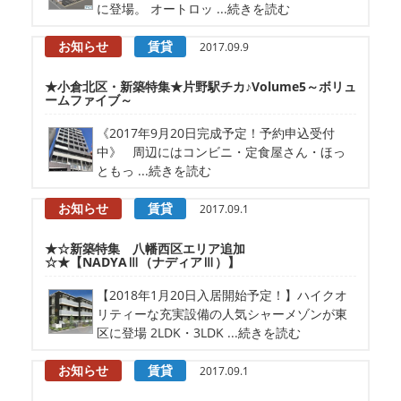
に登場。 オートロッ ...続きを読む
お知らせ
賃貸
2017.09.9
★小倉北区・新築特集★片野駅チカ♪Volume5～ボリュ
ームファイブ～
《2017年9月20日完成予定！予約申込受付
中》 周辺にはコンビニ・定食屋さん・ほっ
ともっ ...続きを読む
お知らせ
賃貸
2017.09.1
★☆新築特集 八幡西区エリア追加
☆★【NADYAⅢ（ナディアⅢ）】
【2018年1月20日入居開始予定！】ハイクオ
リティーな充実設備の人気シャーメゾンが東
区に登場 2LDK・3LDK ...続きを読む
お知らせ
賃貸
2017.09.1