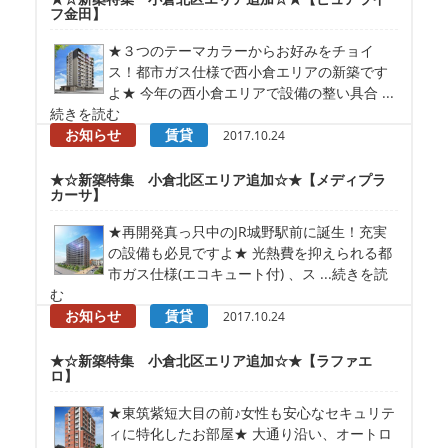
フ金田】
★３つのテーマカラーからお好みをチョイ
ス！都市ガス仕様で西小倉エリアの新築です
よ★ 今年の西小倉エリアで設備の整い具合 ...
続きを読む
お知らせ
賃貸
2017.10.24
★☆新築特集 小倉北区エリア追加☆★【メディプラ
カーサ】
★再開発真っ只中のJR城野駅前に誕生！充実
の設備も必見ですよ★ 光熱費を抑えられる都
市ガス仕様(エコキュート付) 、ス ...続きを読
む
お知らせ
賃貸
2017.10.24
★☆新築特集 小倉北区エリア追加☆★【ラファエ
ロ】
★東筑紫短大目の前♪女性も安心なセキュリテ
ィに特化したお部屋★ 大通り沿い、オートロ