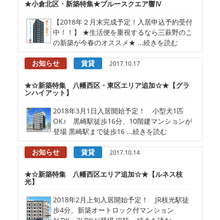
★小倉北区・新築特集★ブルースクエア響Ⅳ
【2018年２月末完成予定！入居申込予約受付
中！！】 ★生活便を重視するなら三萩野のこ
の新築が今春のオススメ★ ...続きを読む
お知らせ
賃貸
2017.10.17
★☆新築特集 八幡西区・東区エリア追加☆★【グラ
ンハイアット】
2018年3月1日入居開始予定！ 小型犬1匹
OK♪ 黒崎駅徒歩16分、10階建マンションが
登場 黒崎駅まで徒歩16 ...続きを読む
お知らせ
賃貸
2017.10.14
★☆新築特集 八幡西区エリア追加☆★【ルネス枝
光】
2018年2月上旬入居開始予定！ JR枝光駅徒
歩4分、新築オートロック付マンション