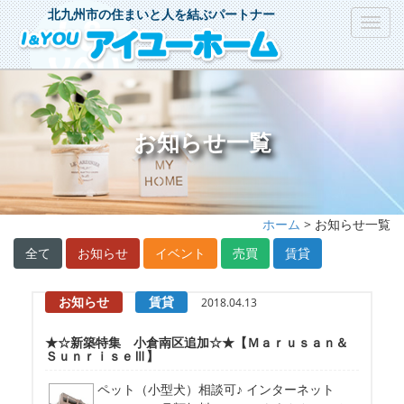
北九州市の住まいと人を結ぶパートナー
Toggl
navig
お知らせ一覧
ホーム
> お知らせ一覧
全て
お知らせ
イベント
売買
賃貸
お知らせ
賃貸
2018.04.13
★☆新築特集 小倉南区追加☆★【Ｍａｒｕｓａｎ＆
ＳｕｎｒｉｓｅⅢ】
ペット（小型犬）相談可♪ インターネット