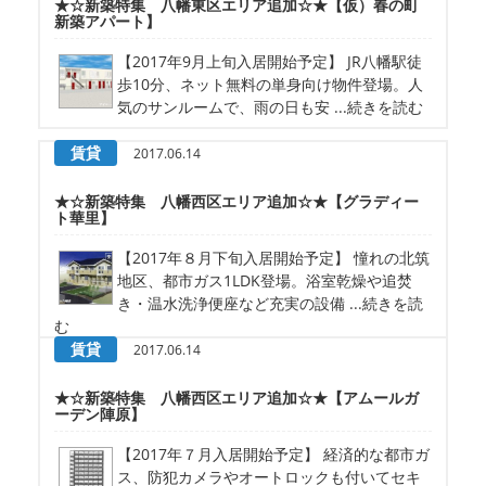
★☆新築特集 八幡東区エリア追加☆★【仮）春の町
新築アパート】
【2017年9月上旬入居開始予定】 JR八幡駅徒
歩10分、ネット無料の単身向け物件登場。人
気のサンルームで、雨の日も安 ...続きを読む
賃貸
2017.06.14
★☆新築特集 八幡西区エリア追加☆★【グラディー
ト華里】
【2017年８月下旬入居開始予定】 憧れの北筑
地区、都市ガス1LDK登場。浴室乾燥や追焚
き・温水洗浄便座など充実の設備 ...続きを読
む
賃貸
2017.06.14
★☆新築特集 八幡西区エリア追加☆★【アムールガ
ーデン陣原】
【2017年７月入居開始予定】 経済的な都市ガ
ス、防犯カメラやオートロックも付いてセキ