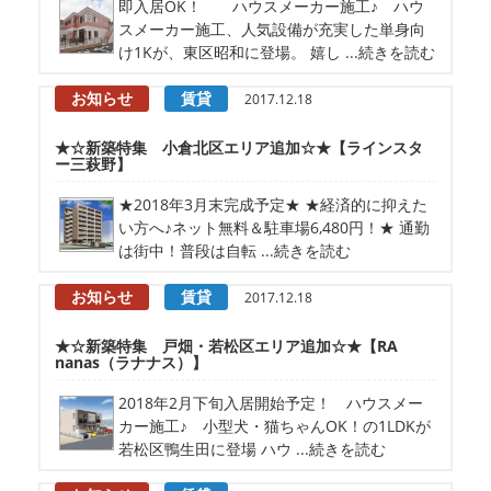
即入居OK！ ハウスメーカー施工♪ ハウ
スメーカー施工、人気設備が充実した単身向
け1Kが、東区昭和に登場。 嬉し ...続きを読む
お知らせ
賃貸
2017.12.18
★☆新築特集 小倉北区エリア追加☆★【ラインスタ
ー三萩野】
★2018年3月末完成予定★ ★経済的に抑えた
い方へ♪ネット無料＆駐車場6,480円！★ 通勤
は街中！普段は自転 ...続きを読む
お知らせ
賃貸
2017.12.18
★☆新築特集 戸畑・若松区エリア追加☆★【RA
nanas（ラナナス）】
2018年2月下旬入居開始予定！ ハウスメー
カー施工♪ 小型犬・猫ちゃんOK！の1LDKが
若松区鴨生田に登場 ハウ ...続きを読む