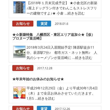
【2018年１月末完成予定】 ★小倉北区の新築
♪屋上ドッグラン付きでわんこもストレスフリ
ーの建物ですよ♪★ 小倉 ...続きを読む
お知らせ
賃貸
2018.01.6
★☆新築特集 八幡西区・東区エリア追加☆★【仮）
プロヌーブ皇后崎】
2018年3月24日入居開始予定! 陣原駅徒歩11
分、萩原駅7分♪ 都市ガス・ネット無料♪ 人
気のシャーメゾンが皇后崎に ...続きを読む
お知らせ
2017.12.28
★年末年始のお休みのお知らせ★
平成29年12月29日（金）より平成30年1月4日
（木）まで全店お休みさせていただきます。
1月5 ...続きを読む
お知らせ
賃貸
2017.12.26