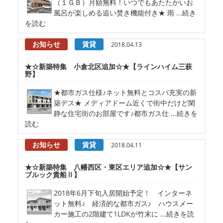
（１ＧＢ）月額無料！いつでもあたたかいお
風呂が楽しめる追い焚き機能付き★ 雨 ...続き
を読む
お知らせ
賃貸
2018.04.13
★☆新築特集 小倉北区追加☆★【ラインハイム三萩
野】
★都市ガス仕様♪ネット無料とコスパ充実の新
築デス★ メディアドーム近くで街中だけど閑
静な住宅街のお部屋です♪都市ガス仕 ...続きを
読む
お知らせ
賃貸
2018.04.11
★☆新築特集 八幡西区・東区エリア追加☆★【サン
ブルック貴船Ⅱ】
2018年6月下旬入居開始予定！ インターネ
ット無料♪ 経済的な都市ガス♪ ハウスメー
カー施工の2階建て1LDKが竹末に ...続きを読