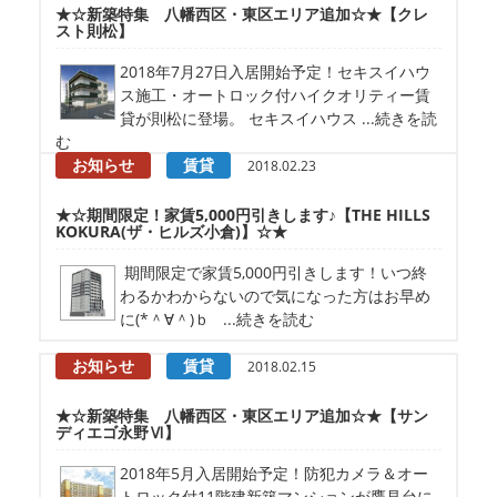
★☆新築特集 八幡西区・東区エリア追加☆★【クレ
スト則松】
2018年7月27日入居開始予定！セキスイハウ
ス施工・オートロック付ハイクオリティー賃
貸が則松に登場。 セキスイハウス ...続きを読
む
お知らせ
賃貸
2018.02.23
★☆期間限定！家賃5,000円引きします♪【THE HILLS
KOKURA(ザ・ヒルズ小倉)】☆★
期間限定で家賃5,000円引きします！いつ終
わるかわからないので気になった方はお早め
に(*＾∀＾)ｂ ...続きを読む
お知らせ
賃貸
2018.02.15
★☆新築特集 八幡西区・東区エリア追加☆★【サン
ディエゴ永野Ⅵ】
2018年5月入居開始予定！防犯カメラ＆オー
トロック付11階建新築マンションが鷹見台に