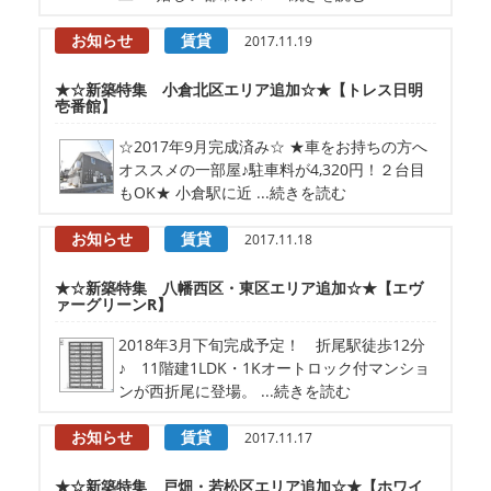
お知らせ
賃貸
2017.11.19
★☆新築特集 小倉北区エリア追加☆★【トレス日明
壱番館】
☆2017年9月完成済み☆ ★車をお持ちの方へ
オススメの一部屋♪駐車料が4,320円！２台目
もOK★ 小倉駅に近 ...続きを読む
お知らせ
賃貸
2017.11.18
★☆新築特集 八幡西区・東区エリア追加☆★【エヴ
ァーグリーンR】
2018年3月下旬完成予定！ 折尾駅徒歩12分
♪ 11階建1LDK・1Kオートロック付マンショ
ンが西折尾に登場。 ...続きを読む
お知らせ
賃貸
2017.11.17
★☆新築特集 戸畑・若松区エリア追加☆★【ホワイ