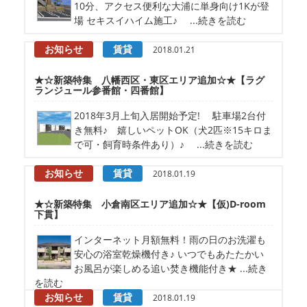
10分、アクセス便利な大浦に単身向け1Kが登
場 セキスイハイム施工♪ ...続きを読む
お知らせ
賃貸
2018.01.21
★☆新築特集 八幡西区・東区エリア追加☆★【ラグ
ランジュール参番館・四番館】
2018年3月上旬入居開始予定! 駐車場2台付
き無料♪ 嬉しいペットOK（犬2匹※15キロま
で可・飼育時条件あり）♪ ...続きを読む
お知らせ
賃貸
2018.01.19
★☆新築特集 小倉南区エリア追加☆★【仮)D-room
下貫】
インターネット月額無料！雨の日のお洗濯も
安心の浴室乾燥機付き♪ いつでもあたたかい
お風呂が楽しめる追い焚き機能付き★ ...続き
を読む
お知らせ
賃貸
2018.01.19