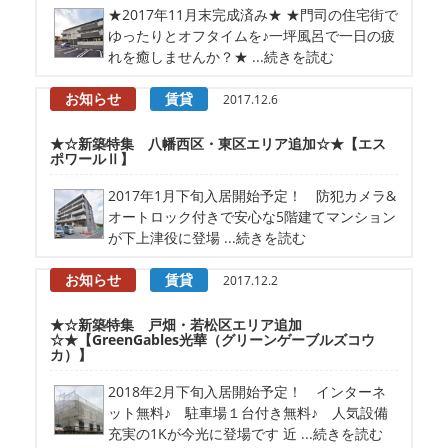
★2017年11月末完成済み★ ★門司の住宅街で
ゆったりとオフタイムを♪一坪風呂で一日の疲
れを癒しませんか？★ ...続きを読む
お知らせ
賃貸
2017.12.6
★☆新築特集 八幡西区・東区エリア追加☆★【エス
ポワールⅡ】
2017年1月下旬入居開始予定！ 防犯カメラ&
オートロック付きで安心な5階建てマンション
が下上津役に登場 ...続きを読む
お知らせ
賃貸
2017.12.2
★☆新築特集 戸畑・若松区エリア追加
☆★【GreenGables光華（グリーンゲーブルズコウ
カ）】
2018年2月下旬入居開始予定！ インターネ
ット無料♪ 駐車場１台付き無料♪ 人気設備
充実の1Kが今光に登場です 近 ...続きを読む