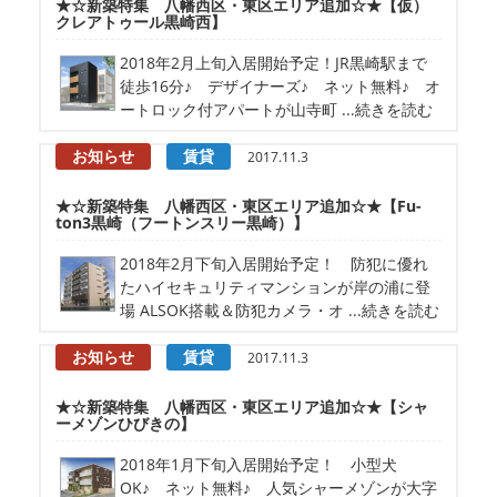
★☆新築特集 八幡西区・東区エリア追加☆★【仮）
クレアトゥール黒崎西】
2018年2月上旬入居開始予定！JR黒崎駅まで
徒歩16分♪ デザイナーズ♪ ネット無料♪ オ
ートロック付アパートが山寺町 ...続きを読む
お知らせ
賃貸
2017.11.3
★☆新築特集 八幡西区・東区エリア追加☆★【Fu-
ton3黒崎（フートンスリー黒崎）】
2018年2月下旬入居開始予定！ 防犯に優れ
たハイセキュリティマンションが岸の浦に登
場 ALSOK搭載＆防犯カメラ・オ ...続きを読む
お知らせ
賃貸
2017.11.3
★☆新築特集 八幡西区・東区エリア追加☆★【シャ
ーメゾンひびきの】
2018年1月下旬入居開始予定！ 小型犬
OK♪ ネット無料♪ 人気シャーメゾンが大字