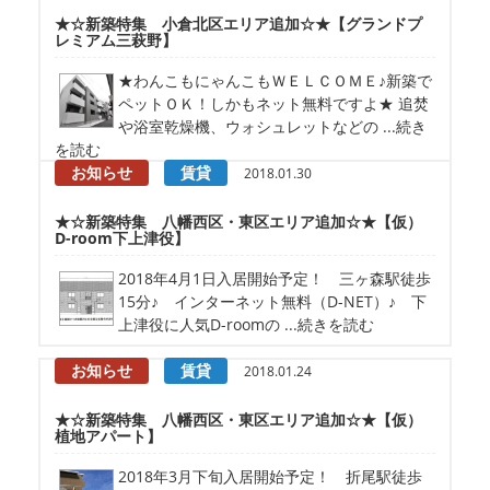
★☆新築特集 小倉北区エリア追加☆★【グランドプ
レミアム三萩野】
★わんこもにゃんこもＷＥＬＣＯＭＥ♪新築で
ペットＯＫ！しかもネット無料ですよ★ 追焚
や浴室乾燥機、ウォシュレットなどの ...続き
を読む
お知らせ
賃貸
2018.01.30
★☆新築特集 八幡西区・東区エリア追加☆★【仮）
D-room下上津役】
2018年4月1日入居開始予定！ 三ヶ森駅徒歩
15分♪ インターネット無料（D-NET）♪ 下
上津役に人気D-roomの ...続きを読む
お知らせ
賃貸
2018.01.24
★☆新築特集 八幡西区・東区エリア追加☆★【仮）
植地アパート】
2018年3月下旬入居開始予定！ 折尾駅徒歩