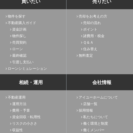
買いたい
売りたい
物件を探す
売却をお考えの方
不動産購入ガイド
売却の流れ
資金計画
ポイント
物件探し
諸費用・税金
売買契約
Ｑ＆Ａ
ローン
住み替え
最終確認
無料査定
引渡し支払い
ローンシミュレーション
相続・運用
会社情報
不動産運用
アイユーホームについて
運用方法
店舗一覧
費用・予算
採用情報
資金回収・転用性
私たちについて
リスクの小ささ
働く環境と制度
収益性
働くメンバー