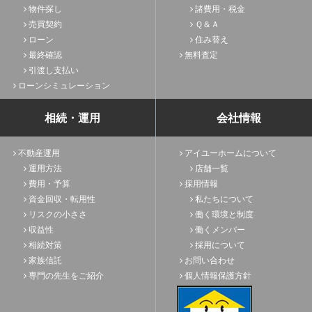
物件探し
諸費用・税金
売買契約
Ｑ＆Ａ
ローン
住み替え
最終確認
無料査定
引渡し支払い
ローンシミュレーション
相続・運用
会社情報
不動産運用
アイユーホームについて
運用方法
店舗一覧
費用・予算
採用情報
資金回収・転用性
私たちについて
リスクの小ささ
働く環境と制度
収益性
働くメンバー
相続対策
採用について
家族信託
お問い合わせ
専門の先生をご紹介
個人情報保護方針