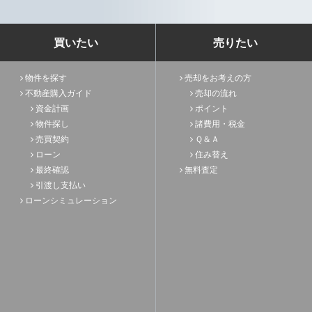
買いたい
売りたい
物件を探す
売却をお考えの方
不動産購入ガイド
売却の流れ
資金計画
ポイント
物件探し
諸費用・税金
売買契約
Ｑ＆Ａ
ローン
住み替え
最終確認
無料査定
引渡し支払い
ローンシミュレーション