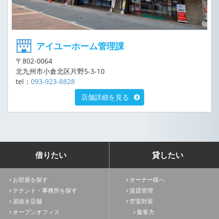
アイユーホーム管理課
〒802-0064
北九州市小倉北区片野5-3-10
tel：
093-923-8828
店舗詳細を見る
借りたい
貸したい
お部屋を探す
オーナー様へ
テナント・事務所を探す
賃貸管理
居抜き店舗
空室対策
オープンオフィス
集客力