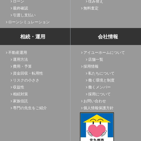
ローン
住み替え
最終確認
無料査定
引渡し支払い
ローンシミュレーション
相続・運用
会社情報
不動産運用
アイユーホームについて
運用方法
店舗一覧
費用・予算
採用情報
資金回収・転用性
私たちについて
リスクの小ささ
働く環境と制度
収益性
働くメンバー
相続対策
採用について
家族信託
お問い合わせ
専門の先生をご紹介
個人情報保護方針