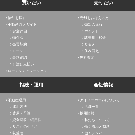
買いたい
売りたい
物件を探す
売却をお考えの方
不動産購入ガイド
売却の流れ
資金計画
ポイント
物件探し
諸費用・税金
売買契約
Ｑ＆Ａ
ローン
住み替え
最終確認
無料査定
引渡し支払い
ローンシミュレーション
相続・運用
会社情報
不動産運用
アイユーホームについて
運用方法
店舗一覧
費用・予算
採用情報
資金回収・転用性
私たちについて
リスクの小ささ
働く環境と制度
収益性
働くメンバー