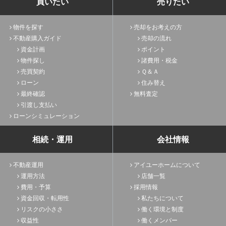
買いたい
売りたい
物件を探す
売却をお考えの方
不動産購入ガイド
売却の流れ
資金計画
ポイント
物件探し
諸費用・税金
売買契約
Ｑ＆Ａ
ローン
住み替え
最終確認
無料査定
引渡し支払い
ローンシミュレーション
相続・運用
会社情報
不動産運用
アイユーホームについて
運用方法
店舗一覧
費用・予算
採用情報
資金回収・転用性
私たちについて
リスクの小ささ
働く環境と制度
収益性
働くメンバー