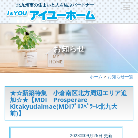
北九州市の住まいと人を結ぶパートナー
Toggl
navig
お知らせ
ホーム
>
お知らせ一覧
★☆新築特集 小倉南区北方周辺エリア追
加☆★【MDI Prosperare
Kitakyudaimae(MDIﾌﾟﾛｽﾍﾟﾗｰﾚ北九大
前)】
2023年09月26日 更新