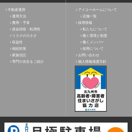
不動産運用
アイユーホームについて
運用方法
店舗一覧
費用・予算
採用情報
資金回収・転用性
私たちについて
リスクの小ささ
働く環境と制度
収益性
働くメンバー
相続対策
採用について
家族信託
お問い合わせ
専門の先生をご紹介
個人情報保護方針