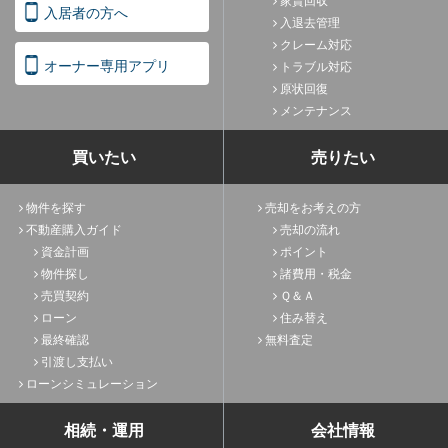
家賃回収
入居者の方へ
入退去管理
クレーム対応
オーナー専用アプリ
トラブル対応
原状回復
メンテナンス
買いたい
売りたい
物件を探す
売却をお考えの方
不動産購入ガイド
売却の流れ
資金計画
ポイント
物件探し
諸費用・税金
売買契約
Ｑ＆Ａ
ローン
住み替え
最終確認
無料査定
引渡し支払い
ローンシミュレーション
相続・運用
会社情報