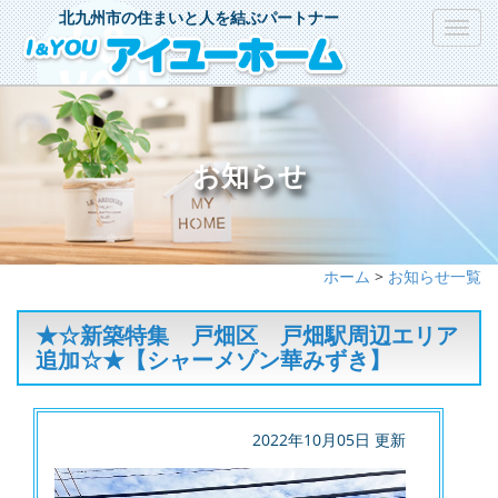
北九州市の住まいと人を結ぶパートナー
Toggl
navig
お知らせ
ホーム
>
お知らせ一覧
★☆新築特集 戸畑区 戸畑駅周辺エリア
追加☆★【シャーメゾン華みずき】
2022年10月05日 更新