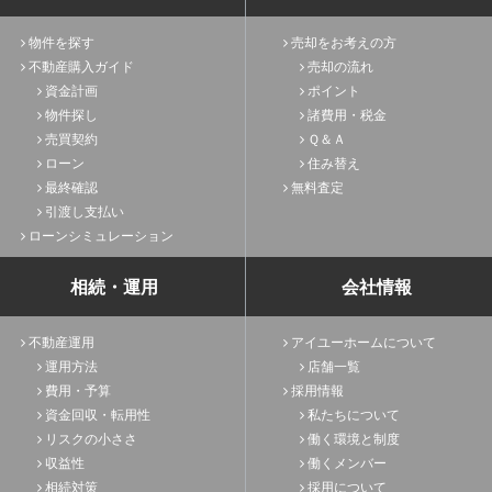
物件を探す
売却をお考えの方
不動産購入ガイド
売却の流れ
資金計画
ポイント
物件探し
諸費用・税金
売買契約
Ｑ＆Ａ
ローン
住み替え
最終確認
無料査定
引渡し支払い
ローンシミュレーション
相続・運用
会社情報
不動産運用
アイユーホームについて
運用方法
店舗一覧
費用・予算
採用情報
資金回収・転用性
私たちについて
リスクの小ささ
働く環境と制度
収益性
働くメンバー
相続対策
採用について