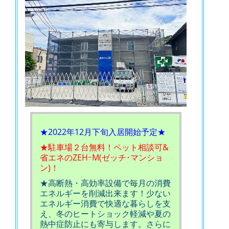
★2022年12月下旬入居開始予定★
★駐車場２台無料！ペット相談可&
省エネのZEHｰM(ゼッチ･マンショ
ン)！
★高断熱・高効率設備で毎月の消費
エネルギーを削減出来ます！少ない
エネルギー消費で快適な暮らしを支
え、冬のヒートショック軽減や夏の
熱中症防止にも寄与します。さらに